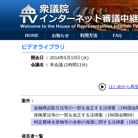
HOME
お知らせ
利用方法
FAQ
開会日
：
2014年5月13日 (火)
会議名
：
本会議 (1時間11分)
はじめから再
案件：
金融商品取引法等の一部を改正する法律案（186国会閣
保険業法等の一部を改正する法律案（186国会閣68）
特定農林水産物等の名称の保護に関する法律案（186
発言者一覧