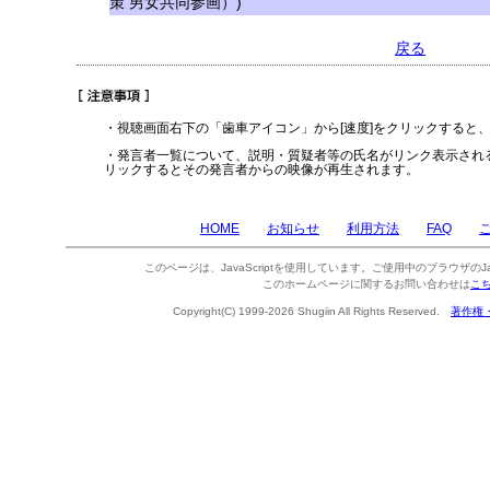
策 男女共同参画）)
戻る
・視聴画面右下の「歯車アイコン」から[速度]をクリックすると
・発言者一覧について、説明・質疑者等の氏名がリンク表示され
リックするとその発言者からの映像が再生されます。
HOME
お知らせ
利用方法
FAQ
このページは、JavaScriptを使用しています。ご使用中のブラウザのJa
このホームページに関するお問い合わせは
こ
Copyright(C) 1999-2026 Shugiin All Rights Reserved.
著作権