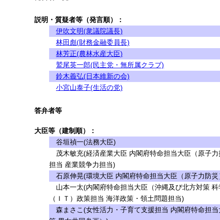
説明・質疑者等（発言順）：
伊吹文明(衆議院議長)
林田彪(財務金融委員長)
林芳正(農林水産大臣)
鷲尾英一郎(民主党・無所属クラブ)
鈴木義弘(日本維新の会)
小宮山泰子(生活の党)
答弁者等
大臣等（建制順）：
谷垣禎一(法務大臣)
茂木敏充(経済産業大臣 内閣府特命担当大臣（原子力
担当 産業競争力担当)
石原伸晃(環境大臣 内閣府特命担当大臣（原子力防災
山本一太(内閣府特命担当大臣（沖縄及び北方対策 科
（ＩＴ）政策担当 海洋政策・領土問題担当)
森まさこ(女性活力・子育て支援担当 内閣府特命担当