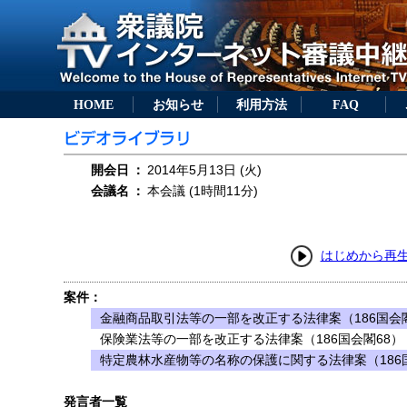
HOME
お知らせ
利用方法
FAQ
開会日
：
2014年5月13日 (火)
会議名
：
本会議 (1時間11分)
はじめから再
案件：
金融商品取引法等の一部を改正する法律案（186国会閣
保険業法等の一部を改正する法律案（186国会閣68）
特定農林水産物等の名称の保護に関する法律案（186
発言者一覧