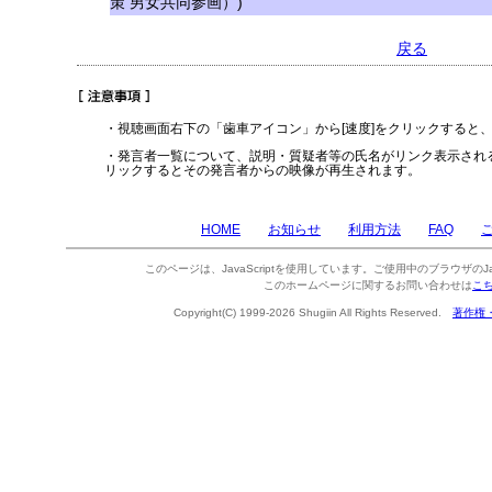
策 男女共同参画）)
戻る
・視聴画面右下の「歯車アイコン」から[速度]をクリックすると
・発言者一覧について、説明・質疑者等の氏名がリンク表示され
リックするとその発言者からの映像が再生されます。
HOME
お知らせ
利用方法
FAQ
このページは、JavaScriptを使用しています。ご使用中のブラウザのJa
このホームページに関するお問い合わせは
こ
Copyright(C) 1999-2026 Shugiin All Rights Reserved.
著作権