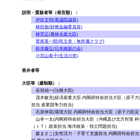
説明・質疑者等（発言順）：
伊吹文明(衆議院議長)
林田彪(財務金融委員長)
林芳正(農林水産大臣)
鷲尾英一郎(民主党・無所属クラブ)
鈴木義弘(日本維新の会)
小宮山泰子(生活の党)
答弁者等
大臣等（建制順）：
谷垣禎一(法務大臣)
茂木敏充(経済産業大臣 内閣府特命担当大臣（原子力
担当 産業競争力担当)
石原伸晃(環境大臣 内閣府特命担当大臣（原子力防災
山本一太(内閣府特命担当大臣（沖縄及び北方対策 科
（ＩＴ）政策担当 海洋政策・領土問題担当)
森まさこ(女性活力・子育て支援担当 内閣府特命担当