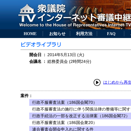
HOME
お知らせ
利用方法
FAQ
開会日
：
2014年5月13日 (火)
会議名
：
総務委員会 (2時間24分)
はじめから再
案件：
行政不服審査法案（186国会閣70）
行政不服審査法の施行に伴う関係法律の整備等に関する
行政手続法の一部を改正する法律案（186国会閣72）
行政不服審査法案（186国会衆20）
連合審査会開会申入れに関する件