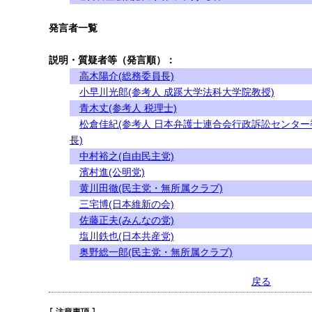
発言者一覧
説明・質疑者等（発言順）：
高木陽介(総務委員長)
小早川光郎(参考人 成蹊大学法科大学院教授)
青木丈(参考人 税理士)
松倉佳紀(参考人 日本弁護士連合会行政訴訟センター
長)
中村裕之(自由民主党)
濱村進(公明党)
黄川田徹(民主党・無所属クラブ)
三宅博(日本維新の会)
佐藤正夫(みんなの党)
塩川鉄也(日本共産党)
奥野総一郎(民主党・無所属クラブ)
戻る