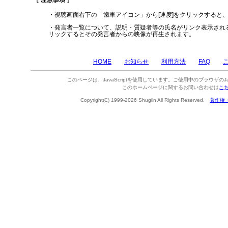
・視聴画面右下の「歯車アイコン」から[速度]をクリックすると
・発言者一覧について、説明・質疑者等の氏名がリンク表示され
リックするとその発言者からの映像が再生されます。
HOME
お知らせ
利用方法
FAQ
このページは、JavaScriptを使用しています。ご使用中のブラウザのJa
このホームページに関するお問い合わせは
こ
Copyright(C) 1999-2026 Shugiin All Rights Reserved.
著作権