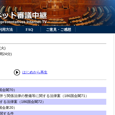
利用方法
FAQ
ご意見・ご感想
(火)
間24分)
はじめから再生
国会閣70）
伴う関係法律の整備等に関する法律案（186国会閣71）
る法律案（186国会閣72）
国会衆20）
関する件