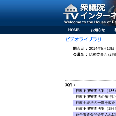
HOME
お知らせ
開会日
：
2014年5月13日 
会議名
：
総務委員会 (2時
案件：
行政不服審査法案（186
行政不服審査法の施行に
行政手続法の一部を改正す
行政不服審査法案（186
連合審査会開会申入れに