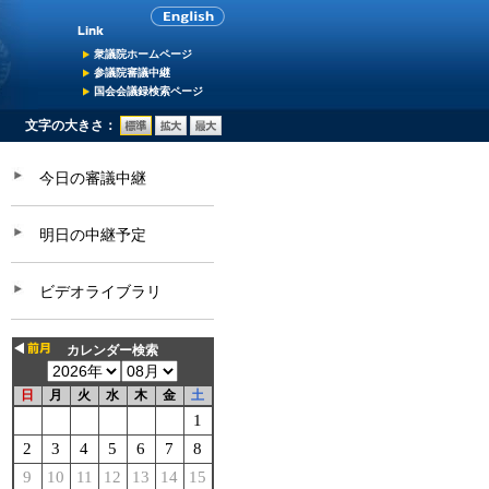
衆議院ホームページ
参議院審議中継
国会会議録検索ページ
文字の大きさ：
今日の審議中継
明日の中継予定
ビデオライブラリ
カレンダー検索
日
月
火
水
木
金
土
1
2
3
4
5
6
7
8
9
10
11
12
13
14
15