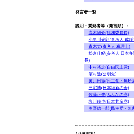
発言者一覧
説明・質疑者等（発言順）：
高木陽介(総務委員長)
小早川光郎(参考人 成
青木丈(参考人 税理士)
松倉佳紀(参考人 日本
長)
中村裕之(自由民主党)
濱村進(公明党)
黄川田徹(民主党・無所
三宅博(日本維新の会)
佐藤正夫(みんなの党)
塩川鉄也(日本共産党)
奥野総一郎(民主党・無