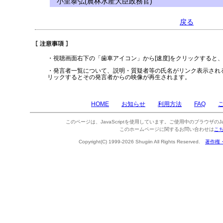
小里泰弘(農林水産大臣政務官)
戻る
・視聴画面右下の「歯車アイコン」から[速度]をクリックすると
・発言者一覧について、説明・質疑者等の氏名がリンク表示され
リックするとその発言者からの映像が再生されます。
HOME
お知らせ
利用方法
FAQ
このページは、JavaScriptを使用しています。ご使用中のブラウザのJa
このホームページに関するお問い合わせは
こ
Copyright(C) 1999-2026 Shugiin All Rights Reserved.
著作権