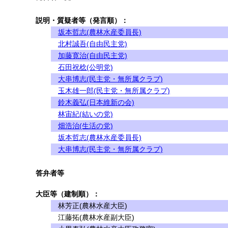
説明・質疑者等（発言順）：
坂本哲志(農林水産委員長)
北村誠吾(自由民主党)
加藤寛治(自由民主党)
石田祝稔(公明党)
大串博志(民主党・無所属クラブ)
玉木雄一郎(民主党・無所属クラブ)
鈴木義弘(日本維新の会)
林宙紀(結いの党)
畑浩治(生活の党)
坂本哲志(農林水産委員長)
大串博志(民主党・無所属クラブ)
答弁者等
大臣等（建制順）：
林芳正(農林水産大臣)
江藤拓(農林水産副大臣)