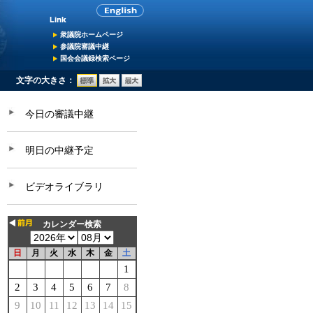
衆議院ホームページ
参議院審議中継
国会会議録検索ページ
文字の大きさ：
今日の審議中継
明日の中継予定
ビデオライブラリ
カレンダー検索
日
月
火
水
木
金
土
1
2
3
4
5
6
7
8
9
10
11
12
13
14
15