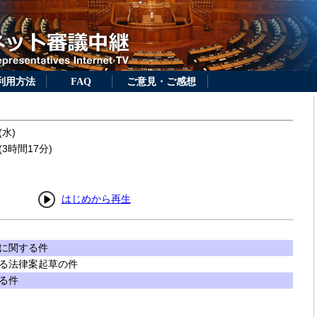
利用方法
FAQ
ご意見・ご感想
(水)
3時間17分)
はじめから再生
に関する件
る法律案起草の件
る件