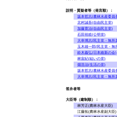
説明・質疑者等（発言順）：
坂本哲志(農林水産委員長
北村誠吾(自由民主党)
加藤寛治(自由民主党)
石田祝稔(公明党)
大串博志(民主党・無所
玉木雄一郎(民主党・無
鈴木義弘(日本維新の会)
林宙紀(結いの党)
畑浩治(生活の党)
坂本哲志(農林水産委員長
大串博志(民主党・無所
答弁者等
大臣等（建制順）：
林芳正(農林水産大臣)
江藤拓(農林水産副大臣)