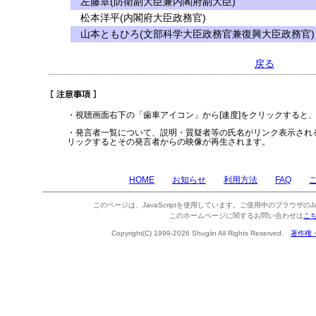
左藤章(防衛副大臣兼内閣府副大臣)
松本洋平(内閣府大臣政務官)
山本ともひろ(文部科学大臣政務官兼復興大臣政務官)
戻る
・視聴画面右下の「歯車アイコン」から[速度]をクリックすると
・発言者一覧について、説明・質疑者等の氏名がリンク表示され
リックするとその発言者からの映像が再生されます。
HOME
お知らせ
利用方法
FAQ
このページは、JavaScriptを使用しています。ご使用中のブラウザのJa
このホームページに関するお問い合わせは
こ
Copyright(C) 1999-2026 Shugiin All Rights Reserved.
著作権