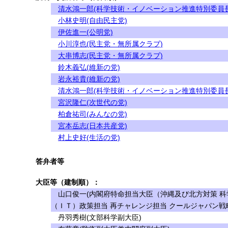
清水鴻一郎(科学技術・イノベーション推進特別委員長
小林史明(自由民主党)
伊佐進一(公明党)
小川淳也(民主党・無所属クラブ)
大串博志(民主党・無所属クラブ)
鈴木義弘(維新の党)
岩永裕貴(維新の党)
清水鴻一郎(科学技術・イノベーション推進特別委員長
宮沢隆仁(次世代の党)
柏倉祐司(みんなの党)
宮本岳志(日本共産党)
村上史好(生活の党)
答弁者等
大臣等（建制順）：
山口俊一(内閣府特命担当大臣（沖縄及び北方対策 科
（ＩＴ）政策担当 再チャレンジ担当 クールジャパン戦
丹羽秀樹(文部科学副大臣)