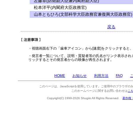
左藤章(防衛副大臣兼内閣府副大臣)
松本洋平(内閣府大臣政務官)
山本ともひろ(文部科学大臣政務官兼復興大臣政務官)
戻る
・視聴画面右下の「歯車アイコン」から[速度]をクリックすると
・発言者一覧について、説明・質疑者等の氏名がリンク表示され
リックするとその発言者からの映像が再生されます。
HOME
お知らせ
利用方法
FAQ
このページは、JavaScriptを使用しています。ご使用中のブラウザのJa
このホームページに関するお問い合わせは
こ
Copyright(C) 1999-2026 Shugiin All Rights Reserved.
著作権