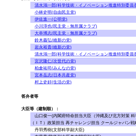
清水鴻一郎(科学技術・イノベーション推進特別委員長
小林史明(自由民主党)
伊佐進一(公明党)
小川淳也(民主党・無所属クラブ)
大串博志(民主党・無所属クラブ)
鈴木義弘(維新の党)
岩永裕貴(維新の党)
清水鴻一郎(科学技術・イノベーション推進特別委員長
宮沢隆仁(次世代の党)
柏倉祐司(みんなの党)
宮本岳志(日本共産党)
村上史好(生活の党)
答弁者等
大臣等（建制順）：
山口俊一(内閣府特命担当大臣（沖縄及び北方対策 科
（ＩＴ）政策担当 再チャレンジ担当 クールジャパン戦
丹羽秀樹(文部科学副大臣)