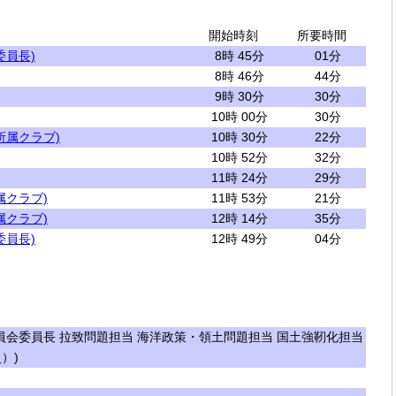
開始時刻
所要時間
委員長)
8時 45分
01分
8時 46分
44分
9時 30分
30分
10時 00分
30分
所属クラブ)
10時 30分
22分
10時 52分
32分
11時 24分
29分
属クラブ)
11時 53分
21分
属クラブ)
12時 14分
35分
委員長)
12時 49分
04分
会委員長 拉致問題担当 海洋政策・領土問題担当 国土強靭化担当
）)