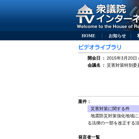
HOME
お知らせ
開会日
：
2015年3月20日 
会議名
：
災害対策特別委員会
案件：
災害対策に関する件
地震防災対策強化地域に
る法律の一部を改正する
発言者一覧