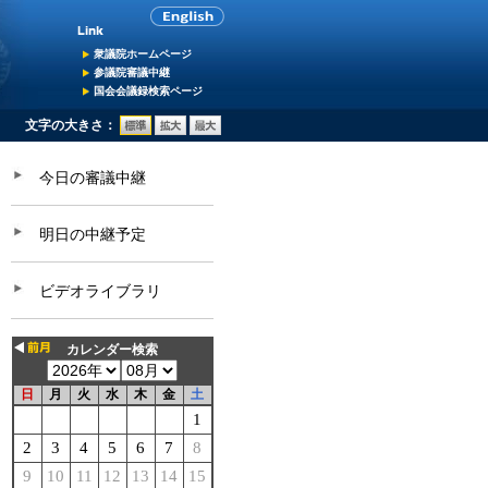
衆議院ホームページ
参議院審議中継
国会会議録検索ページ
文字の大きさ：
今日の審議中継
明日の中継予定
ビデオライブラリ
カレンダー検索
日
月
火
水
木
金
土
1
2
3
4
5
6
7
8
9
10
11
12
13
14
15