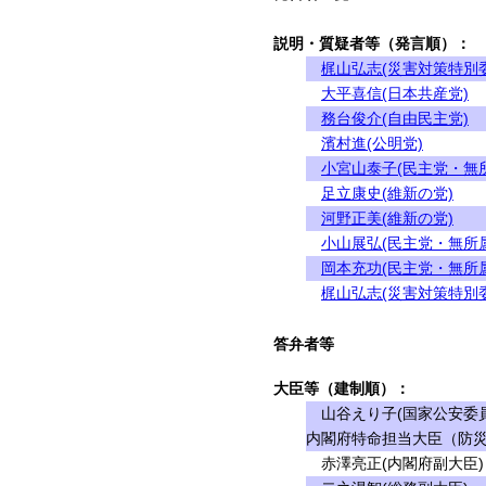
説明・質疑者等（発言順）：
梶山弘志(災害対策特別
大平喜信(日本共産党)
務台俊介(自由民主党)
濱村進(公明党)
小宮山泰子(民主党・無
足立康史(維新の党)
河野正美(維新の党)
小山展弘(民主党・無所
岡本充功(民主党・無所
梶山弘志(災害対策特別
答弁者等
大臣等（建制順）：
山谷えり子(国家公安委員
内閣府特命担当大臣（防災
赤澤亮正(内閣府副大臣)