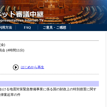
利用方法
FAQ
ご意見・ご感想
(金)
 (4時間11分)
はじめから再生
おける地震対策緊急整備事業に係る国の財政上の特別措置に関す
法律案起草の件