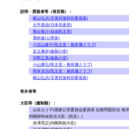
説明・質疑者等（発言順）：
梶山弘志(災害対策特別委員長)
大平喜信(日本共産党)
務台俊介(自由民主党)
濱村進(公明党)
小宮山泰子(民主党・無所属クラブ)
足立康史(維新の党)
河野正美(維新の党)
小山展弘(民主党・無所属クラブ)
岡本充功(民主党・無所属クラブ)
梶山弘志(災害対策特別委員長)
答弁者等
大臣等（建制順）：
山谷えり子(国家公安委員会委員長 拉致問題担当 海
内閣府特命担当大臣（防災）)
赤澤亮正(内閣府副大臣)