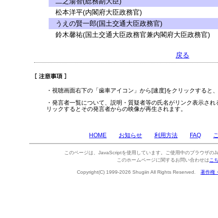
二之湯智(総務副大臣)
松本洋平(内閣府大臣政務官)
うえの賢一郎(国土交通大臣政務官)
鈴木馨祐(国土交通大臣政務官兼内閣府大臣政務官)
戻る
・視聴画面右下の「歯車アイコン」から[速度]をクリックすると
・発言者一覧について、説明・質疑者等の氏名がリンク表示され
リックするとその発言者からの映像が再生されます。
HOME
お知らせ
利用方法
FAQ
このページは、JavaScriptを使用しています。ご使用中のブラウザのJa
このホームページに関するお問い合わせは
こ
Copyright(C) 1999-2026 Shugiin All Rights Reserved.
著作権