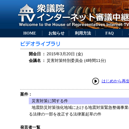
HOME
お知らせ
利用方法
FAQ
開会日
：
2015年3月20日 (金)
会議名
：
災害対策特別委員会 (4時間11分)
はじめから再
案件：
災害対策に関する件
地震防災対策強化地域における地震対策緊急整備事業
る法律の一部を改正する法律案起草の件
発言者一覧