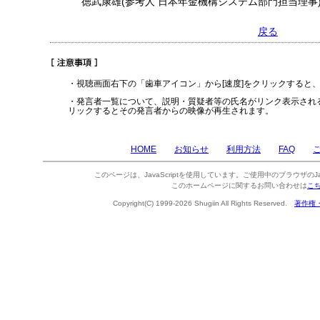
徳武康雄(参考人 日本年金機構システム部門担当理事
戻る
・視聴画面右下の「歯車アイコン」から[速度]をクリックすると
・発言者一覧について、説明・質疑者等の氏名がリンク表示され
リックするとその発言者からの映像が再生されます。
HOME
お知らせ
利用方法
FAQ
このページは、JavaScriptを使用しています。ご使用中のブラウザのJa
このホームページに関するお問い合わせは
こ
Copyright(C) 1999-2026 Shugiin All Rights Reserved.
著作権