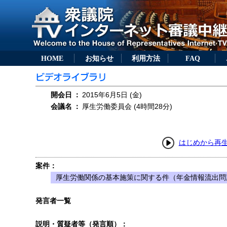
HOME
お知らせ
利用方法
FAQ
開会日
：
2015年6月5日 (金)
会議名
：
厚生労働委員会 (4時間28分)
はじめから再
案件：
厚生労働関係の基本施策に関する件（年金情報流出問
発言者一覧
説明・質疑者等（発言順）：