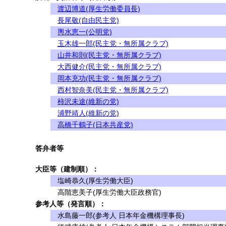
渡辺博道(厚生労働委員長)
長尾敬(自由民主党)
輿水恵一(公明党)
玉木雄一郎(民主党・無所属クラブ)
山井和則(民主党・無所属クラブ)
大西健介(民主党・無所属クラブ)
岡本充功(民主党・無所属クラブ)
西村智奈美(民主党・無所属クラブ)
柿沢未途(維新の党)
浦野靖人(維新の党)
高橋千鶴子(日本共産党)
答弁者等
大臣等（建制順）：
塩崎恭久(厚生労働大臣)
高階恵美子(厚生労働大臣政務官)
参考人等（発言順）：
水島藤一郎(参考人 日本年金機構理事長)