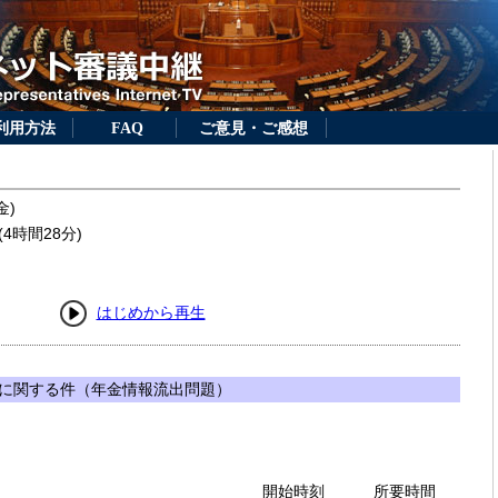
利用方法
FAQ
ご意見・ご感想
金)
4時間28分)
はじめから再生
に関する件（年金情報流出問題）
開始時刻
所要時間