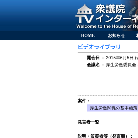
HOME
お知らせ
開会日
：
2015年6月5日 (
会議名
：
厚生労働委員会 (
案件：
厚生労働関係の基本施策
発言者一覧
説明・質疑者等（発言順）：