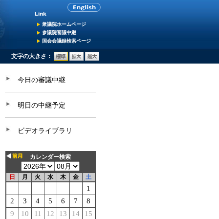
衆議院ホームページ
参議院審議中継
国会会議録検索ページ
文字の大きさ：
今日の審議中継
明日の中継予定
ビデオライブラリ
カレンダー検索
日
月
火
水
木
金
土
1
2
3
4
5
6
7
8
9
10
11
12
13
14
15