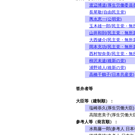
渡辺博道(厚生労働委員長
長尾敬(自由民主党)
輿水恵一(公明党)
玉木雄一郎(民主党・無
山井和則(民主党・無所
大西健介(民主党・無所
岡本充功(民主党・無所
西村智奈美(民主党・無
柿沢未途(維新の党)
浦野靖人(維新の党)
高橋千鶴子(日本共産党)
答弁者等
大臣等（建制順）：
塩崎恭久(厚生労働大臣)
高階恵美子(厚生労働大臣
参考人等（発言順）：
水島藤一郎(参考人 日本