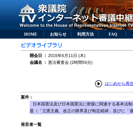
HOME
お知らせ
利用方法
FAQ
開会日
：
2015年6月11日 (木)
会議名
：
憲法審査会 (2時間55分)
はじめから再
案件：
日本国憲法及び日本国憲法に密接に関連する基本法制
題（「立憲主義、改正の限界及び制定経緯」並びに「
発言者一覧