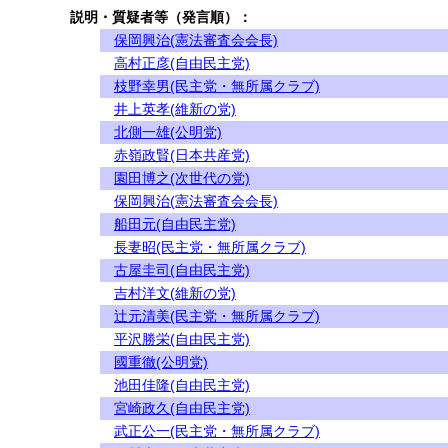
説明・質疑者等（発言順）：
保岡興治(憲法審査会会長)
高村正彦(自由民主党)
枝野幸男(民主党・無所属クラブ)
井上英孝(維新の党)
北側一雄(公明党)
赤嶺政賢(日本共産党)
園田博之(次世代の党)
保岡興治(憲法審査会会長)
船田元(自由民主党)
長妻昭(民主党・無所属クラブ)
古屋圭司(自由民主党)
吉村洋文(維新の党)
辻元清美(民主党・無所属クラブ)
平沢勝栄(自由民主党)
國重徹(公明党)
池田佳隆(自由民主党)
宮崎政久(自由民主党)
武正公一(民主党・無所属クラブ)