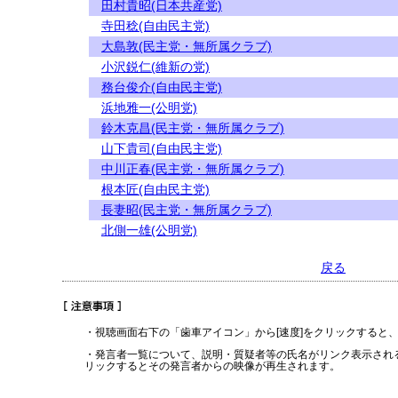
田村貴昭(日本共産党)
寺田稔(自由民主党)
大島敦(民主党・無所属クラブ)
小沢鋭仁(維新の党)
務台俊介(自由民主党)
浜地雅一(公明党)
鈴木克昌(民主党・無所属クラブ)
山下貴司(自由民主党)
中川正春(民主党・無所属クラブ)
根本匠(自由民主党)
長妻昭(民主党・無所属クラブ)
北側一雄(公明党)
戻る
・視聴画面右下の「歯車アイコン」から[速度]をクリックすると
・発言者一覧について、説明・質疑者等の氏名がリンク表示され
リックするとその発言者からの映像が再生されます。