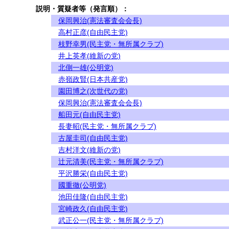
説明・質疑者等（発言順）：
保岡興治(憲法審査会会長)
高村正彦(自由民主党)
枝野幸男(民主党・無所属クラブ)
井上英孝(維新の党)
北側一雄(公明党)
赤嶺政賢(日本共産党)
園田博之(次世代の党)
保岡興治(憲法審査会会長)
船田元(自由民主党)
長妻昭(民主党・無所属クラブ)
古屋圭司(自由民主党)
吉村洋文(維新の党)
辻元清美(民主党・無所属クラブ)
平沢勝栄(自由民主党)
國重徹(公明党)
池田佳隆(自由民主党)
宮崎政久(自由民主党)
武正公一(民主党・無所属クラブ)