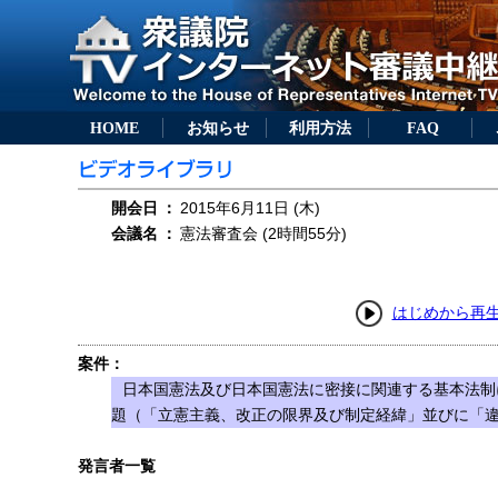
HOME
お知らせ
利用方法
FAQ
開会日
：
2015年6月11日 (木)
会議名
：
憲法審査会 (2時間55分)
はじめから再
案件：
日本国憲法及び日本国憲法に密接に関連する基本法制
題（「立憲主義、改正の限界及び制定経緯」並びに「
発言者一覧