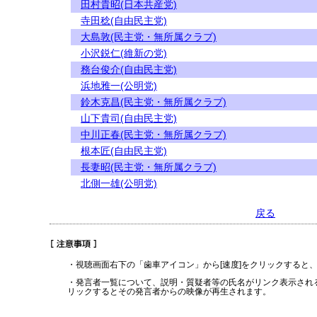
田村貴昭(日本共産党)
寺田稔(自由民主党)
大島敦(民主党・無所属クラブ)
小沢鋭仁(維新の党)
務台俊介(自由民主党)
浜地雅一(公明党)
鈴木克昌(民主党・無所属クラブ)
山下貴司(自由民主党)
中川正春(民主党・無所属クラブ)
根本匠(自由民主党)
長妻昭(民主党・無所属クラブ)
北側一雄(公明党)
戻る
・視聴画面右下の「歯車アイコン」から[速度]をクリックすると
・発言者一覧について、説明・質疑者等の氏名がリンク表示され
リックするとその発言者からの映像が再生されます。