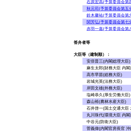
石原宏高(予算委員会第
秋元司(予算委員会第五
鈴木馨祐(予算委員会第
関芳弘(予算委員会第七
赤羽一嘉(予算委員会第
答弁者等
大臣等（建制順）：
安倍晋三(内閣総理大臣)
麻生太郎(財務大臣 内閣
高市早苗(総務大臣)
岩城光英(法務大臣)
岸田文雄(外務大臣)
塩崎恭久(厚生労働大臣)
森山裕(農林水産大臣)
石井啓一(国土交通大臣 
丸川珠代(環境大臣 内閣
中谷元(防衛大臣)
菅義偉(内閣官房長官 沖