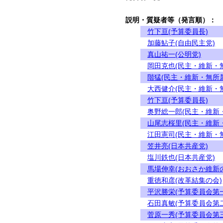
説明・質疑者等（発言順）：
竹下亘(予算委員長)
加藤鮎子(自由民主党)
真山祐一(公明党)
岡田克也(民主・維新・
階猛(民主・維新・無所
大西健介(民主・維新・
竹下亘(予算委員長)
奥野総一郎(民主・維新
山尾志桜里(民主・維新
江田憲司(民主・維新・
笠井亮(日本共産党)
塩川鉄也(日本共産党)
馬場伸幸(おおさか維新
重徳和彦(改革結集の会)
平沢勝栄(予算委員会第
石田真敏(予算委員会第
菅原一秀(予算委員会第