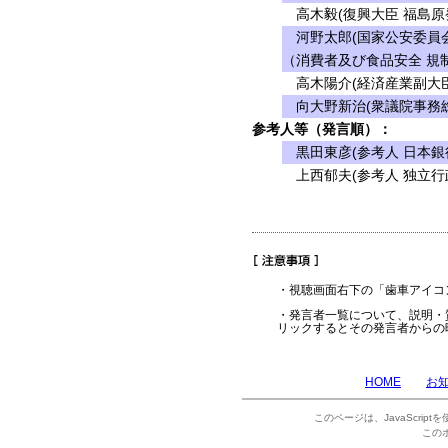
高木毅(復興大臣 福島原
河野太郎(国家公安委員会
（消費者及び食品安全 規制
高木陽介(経済産業副大臣
向大野新治(衆議院事務総
参考人等（発言順）：
黒田東彦(参考人 日本銀
上西郁夫(参考人 独立行
・視聴画面右下の「歯車アイコ
・発言者一覧について、説明・
リックするとその発言者からの
HOME
お
このページは、JavaScrip
この