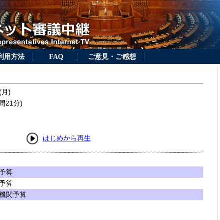
利用方法
FAQ
ご意見・ご感想
(月)
間21分)
はじめから再生
予算
予算
機関予算