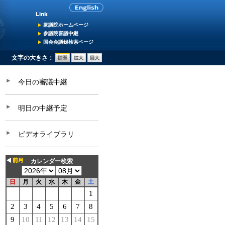
衆議院ホームページ
参議院審議中継
国会会議録検索ページ
文字の大きさ：
今日の審議中継
明日の中継予定
ビデオライブラリ
カレンダー検索
日
月
火
水
木
金
土
1
2
3
4
5
6
7
8
9
10
11
12
13
14
15