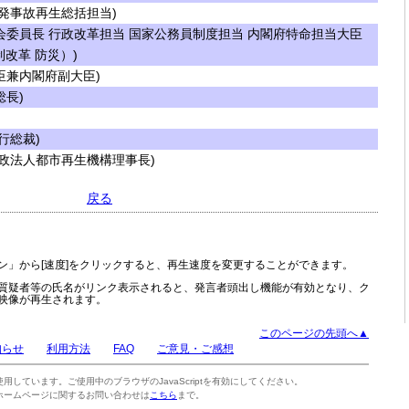
発事故再生総括担当)
委員長 行政改革担当 国家公務員制度担当 内閣府特命担当大臣
改革 防災）)
兼内閣府副大臣)
長)
行総裁)
政法人都市再生機構理事長)
戻る
ン」から[速度]をクリックすると、再生速度を変更することができます。
質疑者等の氏名がリンク表示されると、発言者頭出し機能が有効となり、ク
映像が再生されます。
このページの先頭へ▲
知らせ
利用方法
FAQ
ご意見・ご感想
tを使用しています。ご使用中のブラウザのJavaScriptを有効にしてください。
ホームページに関するお問い合わせは
こちら
まで。