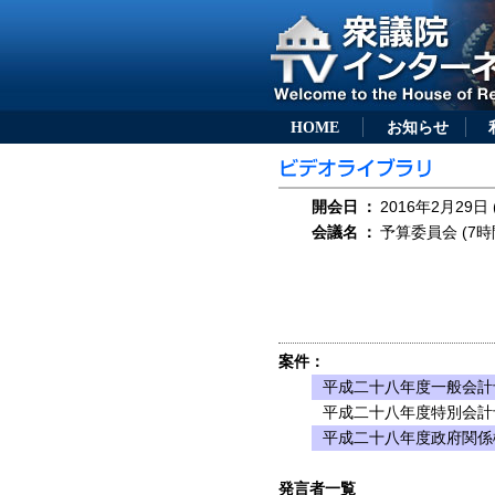
HOME
お知らせ
開会日
：
2016年2月29日 
会議名
：
予算委員会 (7時
案件：
平成二十八年度一般会計
平成二十八年度特別会計
平成二十八年度政府関係
発言者一覧