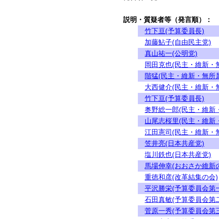
説明・質疑者等（発言順）：
竹下亘(予算委員長)
加藤鮎子(自由民主党)
真山祐一(公明党)
岡田克也(民主・維新・
階猛(民主・維新・無所
大西健介(民主・維新・
竹下亘(予算委員長)
奥野総一郎(民主・維新
山尾志桜里(民主・維新
江田憲司(民主・維新・
笠井亮(日本共産党)
塩川鉄也(日本共産党)
馬場伸幸(おおさか維新
重徳和彦(改革結集の会)
平沢勝栄(予算委員会第
石田真敏(予算委員会第
菅原一秀(予算委員会第