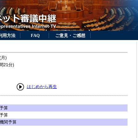
利用方法
FAQ
ご意見・ご感想
(月)
間21分)
はじめから再生
予算
予算
機関予算