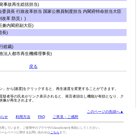
発事故再生総括担当)
委員長 行政改革担当 国家公務員制度担当 内閣府特命担当大臣
改革 防災）)
兼内閣府副大臣)
長)
行総裁)
政法人都市再生機構理事長)
戻る
ン」から[速度]をクリックすると、再生速度を変更することができます。
質疑者等の氏名がリンク表示されると、発言者頭出し機能が有効となり、ク
映像が再生されます。
このページの先頭へ▲
知らせ
利用方法
FAQ
ご意見・ご感想
tを使用しています。ご使用中のブラウザのJavaScriptを有効にしてください。
ホームページに関するお問い合わせは
こちら
まで。