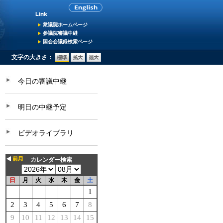
衆議院ホームページ
参議院審議中継
国会会議録検索ページ
文字の大きさ：
今日の審議中継
明日の中継予定
ビデオライブラリ
カレンダー検索
日
月
火
水
木
金
土
1
2
3
4
5
6
7
8
9
10
11
12
13
14
15