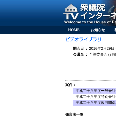
HOME
お知らせ
開会日
：
2016年2月29日 
会議名
：
予算委員会 (7時
案件：
平成二十八年度一般会計
平成二十八年度特別会計
平成二十八年度政府関係
発言者一覧