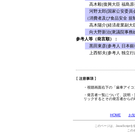
高木毅(復興大臣 福島原
河野太郎(国家公安委員会
（消費者及び食品安全 規制
高木陽介(経済産業副大臣
向大野新治(衆議院事務総
参考人等（発言順）：
黒田東彦(参考人 日本銀
上西郁夫(参考人 独立行
・視聴画面右下の「歯車アイコ
・発言者一覧について、説明・
リックするとその発言者からの
HOME
お
このページは、JavaScrip
この