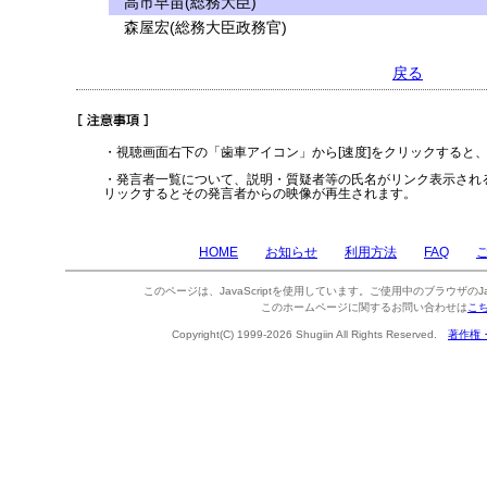
高市早苗(総務大臣)
森屋宏(総務大臣政務官)
戻る
・視聴画面右下の「歯車アイコン」から[速度]をクリックすると
・発言者一覧について、説明・質疑者等の氏名がリンク表示され
リックするとその発言者からの映像が再生されます。
HOME
お知らせ
利用方法
FAQ
このページは、JavaScriptを使用しています。ご使用中のブラウザのJa
このホームページに関するお問い合わせは
こ
Copyright(C) 1999-2026 Shugiin All Rights Reserved.
著作権