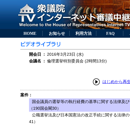
HOME
お知らせ
利用方法
FAQ
開会日
：
2016年3月23日 (水)
会議名
：
倫理選挙特別委員会 (2時間13分)
はじめから再
案件：
国会議員の選挙等の執行経費の基準に関する法律及び
（190国会閣30）
公職選挙法及び日本国憲法の改正手続に関する法律の
41）