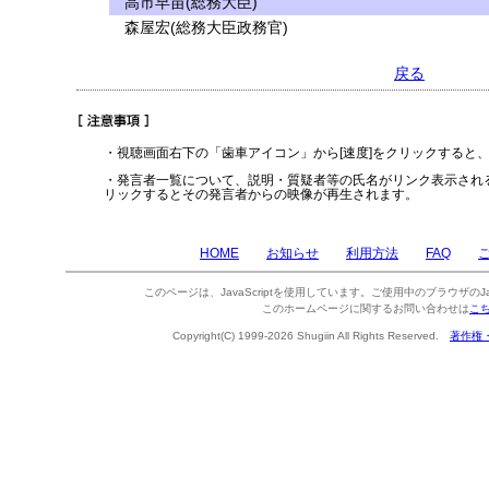
高市早苗(総務大臣)
森屋宏(総務大臣政務官)
戻る
・視聴画面右下の「歯車アイコン」から[速度]をクリックすると
・発言者一覧について、説明・質疑者等の氏名がリンク表示され
リックするとその発言者からの映像が再生されます。
HOME
お知らせ
利用方法
FAQ
このページは、JavaScriptを使用しています。ご使用中のブラウザのJa
このホームページに関するお問い合わせは
こ
Copyright(C) 1999-2026 Shugiin All Rights Reserved.
著作権