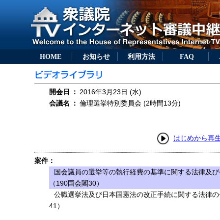
HOME
お知らせ
利用方法
FAQ
開会日
：
2016年3月23日 (水)
会議名
：
倫理選挙特別委員会 (2時間13分)
はじめから再
案件：
国会議員の選挙等の執行経費の基準に関する法律及び
（190国会閣30）
公職選挙法及び日本国憲法の改正手続に関する法律の
41）