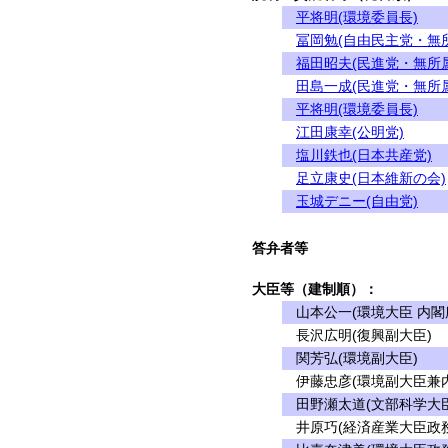
平将明(環境委員長)
冨岡勉(自由民主党・無
福田昭夫(民進党・無所
田島一成(民進党・無所
平将明(環境委員長)
江田康幸(公明党)
塩川鉄也(日本共産党)
足立康史(日本維新の会)
玉城デニー(自由党)
答弁者等
大臣等（建制順）：
山本公一(環境大臣 内閣
長沢広明(復興副大臣)
関芳弘(環境副大臣)
伊藤忠彦(環境副大臣兼内
田野瀬太道(文部科学大
井原巧(経済産業大臣政