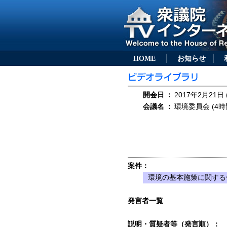
HOME
お知らせ
開会日
：
2017年2月21日 
会議名
：
環境委員会 (4時
案件：
環境の基本施策に関する
発言者一覧
説明・質疑者等（発言順）：