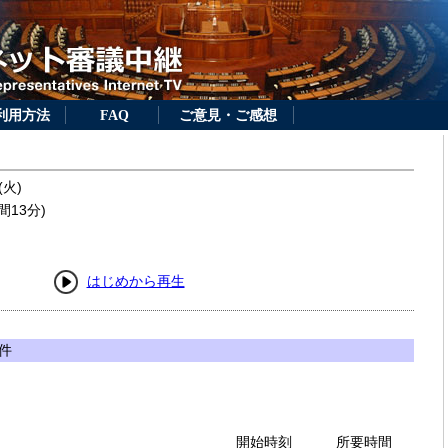
利用方法
FAQ
ご意見・ご感想
(火)
間13分)
はじめから再生
件
開始時刻
所要時間