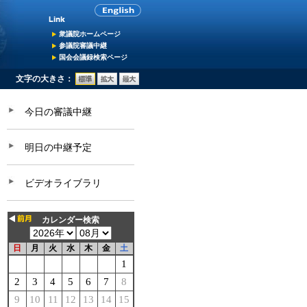
衆議院ホームページ
参議院審議中継
国会会議録検索ページ
文字の大きさ：
今日の審議中継
明日の中継予定
ビデオライブラリ
カレンダー検索
日
月
火
水
木
金
土
1
2
3
4
5
6
7
8
9
10
11
12
13
14
15