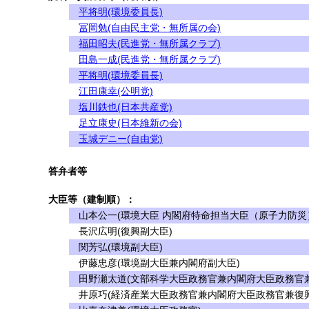
平将明(環境委員長)
冨岡勉(自由民主党・無所属の会)
福田昭夫(民進党・無所属クラブ)
田島一成(民進党・無所属クラブ)
平将明(環境委員長)
江田康幸(公明党)
塩川鉄也(日本共産党)
足立康史(日本維新の会)
玉城デニー(自由党)
答弁者等
大臣等（建制順）：
山本公一(環境大臣 内閣府特命担当大臣（原子力防災
長沢広明(復興副大臣)
関芳弘(環境副大臣)
伊藤忠彦(環境副大臣兼内閣府副大臣)
田野瀬太道(文部科学大臣政務官兼内閣府大臣政務官兼
井原巧(経済産業大臣政務官兼内閣府大臣政務官兼復興