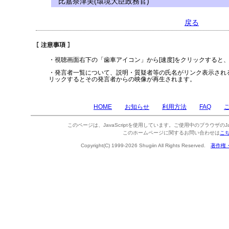
比嘉奈津美(環境大臣政務官)
戻る
・視聴画面右下の「歯車アイコン」から[速度]をクリックすると
・発言者一覧について、説明・質疑者等の氏名がリンク表示され
リックするとその発言者からの映像が再生されます。
HOME
お知らせ
利用方法
FAQ
このページは、JavaScriptを使用しています。ご使用中のブラウザのJa
このホームページに関するお問い合わせは
こ
Copyright(C) 1999-2026 Shugiin All Rights Reserved.
著作権