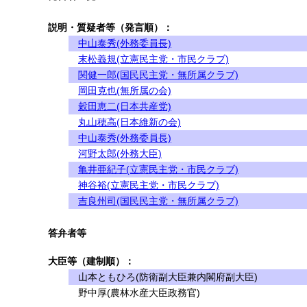
説明・質疑者等（発言順）：
中山泰秀(外務委員長)
末松義規(立憲民主党・市民クラブ)
関健一郎(国民民主党・無所属クラブ)
岡田克也(無所属の会)
穀田恵二(日本共産党)
丸山穂高(日本維新の会)
中山泰秀(外務委員長)
河野太郎(外務大臣)
亀井亜紀子(立憲民主党・市民クラブ)
神谷裕(立憲民主党・市民クラブ)
吉良州司(国民民主党・無所属クラブ)
答弁者等
大臣等（建制順）：
山本ともひろ(防衛副大臣兼内閣府副大臣)
野中厚(農林水産大臣政務官)