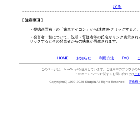
戻る
・視聴画面右下の「歯車アイコン」から[速度]をクリックすると
・発言者一覧について、説明・質疑者等の氏名がリンク表示され
リックするとその発言者からの映像が再生されます。
HOME
お知らせ
利用方法
FAQ
このページは、JavaScriptを使用しています。ご使用中のブラウザのJa
このホームページに関するお問い合わせは
こ
Copyright(C) 1999-2026 Shugiin All Rights Reserved.
著作権