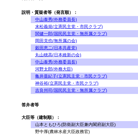
説明・質疑者等（発言順）：
中山泰秀(外務委員長)
末松義規(立憲民主党・市民クラブ)
関健一郎(国民民主党・無所属クラブ)
岡田克也(無所属の会)
穀田恵二(日本共産党)
丸山穂高(日本維新の会)
中山泰秀(外務委員長)
河野太郎(外務大臣)
亀井亜紀子(立憲民主党・市民クラブ)
神谷裕(立憲民主党・市民クラブ)
吉良州司(国民民主党・無所属クラブ)
答弁者等
大臣等（建制順）：
山本ともひろ(防衛副大臣兼内閣府副大臣)
野中厚(農林水産大臣政務官)