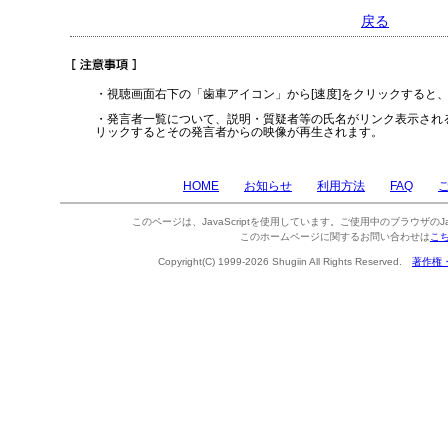
戻る
・視聴画面右下の「歯車アイコン」から[速度]をクリックすると
・発言者一覧について、説明・質疑者等の氏名がリンク表示され
リックするとその発言者からの映像が再生されます。
HOME
お知らせ
利用方法
FAQ
このページは、JavaScriptを使用しています。ご使用中のブラウザのJa
このホームページに関するお問い合わせは
こ
Copyright(C) 1999-2026 Shugiin All Rights Reserved.
著作権