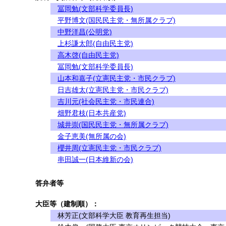
冨岡勉(文部科学委員長)
平野博文(国民民主党・無所属クラブ)
中野洋昌(公明党)
上杉謙太郎(自由民主党)
高木啓(自由民主党)
冨岡勉(文部科学委員長)
山本和嘉子(立憲民主党・市民クラブ)
日吉雄太(立憲民主党・市民クラブ)
吉川元(社会民主党・市民連合)
畑野君枝(日本共産党)
城井崇(国民民主党・無所属クラブ)
金子恵美(無所属の会)
櫻井周(立憲民主党・市民クラブ)
串田誠一(日本維新の会)
答弁者等
大臣等（建制順）：
林芳正(文部科学大臣 教育再生担当)