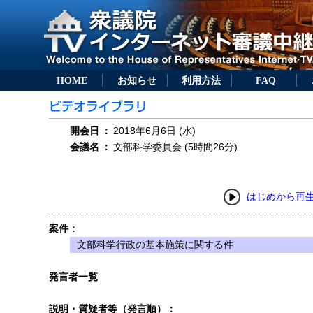
HOME
お知らせ
利用方法
FAQ
開会日
：
2018年6月6日 (水)
会議名
：
文部科学委員会 (5時間26分)
はじめから再
案件：
文部科学行政の基本施策に関する件
発言者一覧
説明・質疑者等（発言順）：