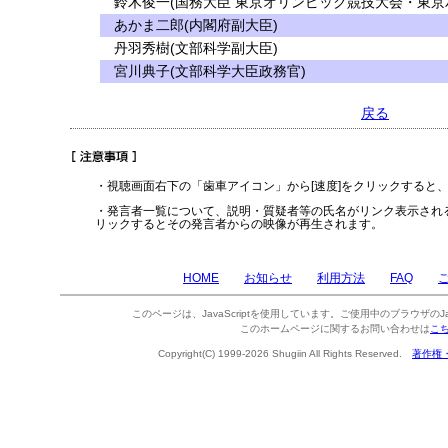
鈴木俊一(国務大臣 東京オリンピック競技大会・東京
あかま二郎(内閣府副大臣)
丹羽秀樹(文部科学副大臣)
宮川典子(文部科学大臣政務官)
戻る
・視聴画面右下の「歯車アイコン」から[速度]をクリックすると
・発言者一覧について、説明・質疑者等の氏名がリンク表示され
リックするとその発言者からの映像が再生されます。
HOME
お知らせ
利用方法
FAQ
このページは、JavaScriptを使用しています。ご使用中のブラウザのJa
このホームページに関するお問い合わせは
こ
Copyright(C) 1999-2026 Shugiin All Rights Reserved.
著作権