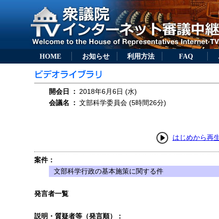
HOME
お知らせ
利用方法
FAQ
開会日
：
2018年6月6日 (水)
会議名
：
文部科学委員会 (5時間26分)
はじめから再
案件：
文部科学行政の基本施策に関する件
発言者一覧
説明・質疑者等（発言順）：