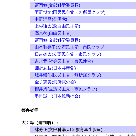
冨岡勉(文部科学委員長)
平野博文(国民民主党・無所属クラブ)
中野洋昌(公明党)
上杉謙太郎(自由民主党)
高木啓(自由民主党)
冨岡勉(文部科学委員長)
山本和嘉子(立憲民主党・市民クラブ)
日吉雄太(立憲民主党・市民クラブ)
吉川元(社会民主党・市民連合)
畑野君枝(日本共産党)
城井崇(国民民主党・無所属クラブ)
金子恵美(無所属の会)
櫻井周(立憲民主党・市民クラブ)
串田誠一(日本維新の会)
答弁者等
大臣等（建制順）：
林芳正(文部科学大臣 教育再生担当)