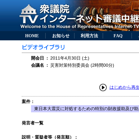
HOME
お知らせ
利用方法
FAQ
開会日
：
2011年4月30日 (土)
会議名
：
災害対策特別委員会 (2時間00分)
はじめから再
案件：
東日本大震災に対処するための特別の財政援助及び助成
発言者一覧
説明・質疑者等（発言順）：