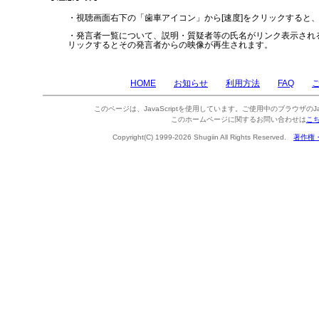
・視聴画面右下の「歯車アイコン」から[速度]をクリックすると
・発言者一覧について、説明・質疑者等の氏名がリンク表示され
リックするとその発言者からの映像が再生されます。
HOME
お知らせ
利用方法
FAQ
このページは、JavaScriptを使用しています。ご使用中のブラウザのJa
このホームページに関するお問い合わせは
こ
Copyright(C) 1999-2026 Shugiin All Rights Reserved.
著作権