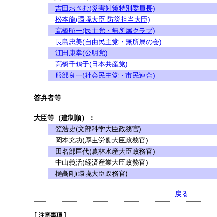
吉田おさむ(災害対策特別委員長)
松本龍(環境大臣 防災担当大臣)
高橋昭一(民主党・無所属クラブ)
長島忠美(自由民主党・無所属の会)
江田康幸(公明党)
高橋千鶴子(日本共産党)
服部良一(社会民主党・市民連合)
答弁者等
大臣等（建制順）：
笠浩史(文部科学大臣政務官)
岡本充功(厚生労働大臣政務官)
田名部匡代(農林水産大臣政務官)
中山義活(経済産業大臣政務官)
樋高剛(環境大臣政務官)
戻る