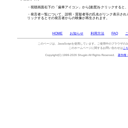
・視聴画面右下の「歯車アイコン」から[速度]をクリックすると
・発言者一覧について、説明・質疑者等の氏名がリンク表示され
リックするとその発言者からの映像が再生されます。
HOME
お知らせ
利用方法
FAQ
このページは、JavaScriptを使用しています。ご使用中のブラウザのJa
このホームページに関するお問い合わせは
こ
Copyright(C) 1999-2026 Shugiin All Rights Reserved.
著作権