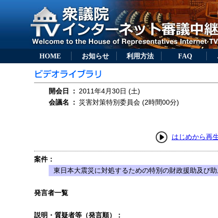
HOME
お知らせ
利用方法
FAQ
開会日
：
2011年4月30日 (土)
会議名
：
災害対策特別委員会 (2時間00分)
はじめから再
案件：
東日本大震災に対処するための特別の財政援助及び助成
発言者一覧
説明・質疑者等（発言順）：