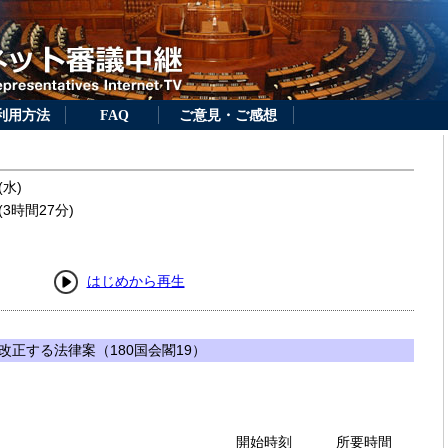
利用方法
FAQ
ご意見・ご感想
(水)
3時間27分)
はじめから再生
正する法律案（180国会閣19）
開始時刻
所要時間