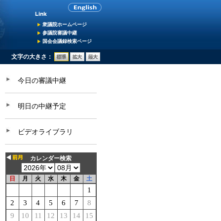
衆議院ホームページ
参議院審議中継
国会会議録検索ページ
文字の大きさ：
今日の審議中継
明日の中継予定
ビデオライブラリ
カレンダー検索
日
月
火
水
木
金
土
1
2
3
4
5
6
7
8
9
10
11
12
13
14
15