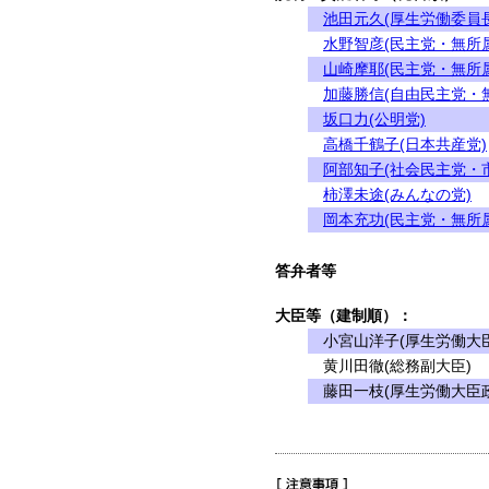
池田元久(厚生労働委員長
水野智彦(民主党・無所
山崎摩耶(民主党・無所
加藤勝信(自由民主党・
坂口力(公明党)
高橋千鶴子(日本共産党)
阿部知子(社会民主党・
柿澤未途(みんなの党)
岡本充功(民主党・無所
答弁者等
大臣等（建制順）：
小宮山洋子(厚生労働大臣
黄川田徹(総務副大臣)
藤田一枝(厚生労働大臣政