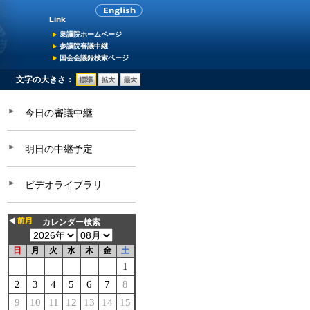
衆議院ホームページ
参議院審議中継
国会会議録検索ページ
文字の大きさ：
今日の審議中継
明日の中継予定
ビデオライブラリ
カレンダー検索
日
月
火
水
木
金
土
1
2
3
4
5
6
7
8
9
10
11
12
13
14
15