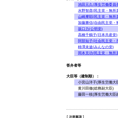
池田元久(厚生労働委員長
水野智彦(民主党・無所
山崎摩耶(民主党・無所
加藤勝信(自由民主党・
坂口力(公明党)
高橋千鶴子(日本共産党)
阿部知子(社会民主党・
柿澤未途(みんなの党)
岡本充功(民主党・無所
答弁者等
大臣等（建制順）：
小宮山洋子(厚生労働大臣
黄川田徹(総務副大臣)
藤田一枝(厚生労働大臣政