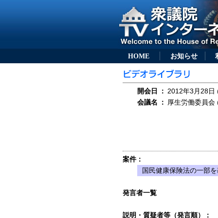
HOME
お知らせ
開会日
：
2012年3月28日 
会議名
：
厚生労働委員会 (
案件：
国民健康保険法の一部を改
発言者一覧
説明・質疑者等（発言順）：