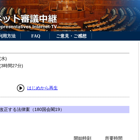
利用方法
FAQ
ご意見・ご感想
(水)
3時間27分)
はじめから再生
正する法律案（180国会閣19）
開始時刻
所要時間