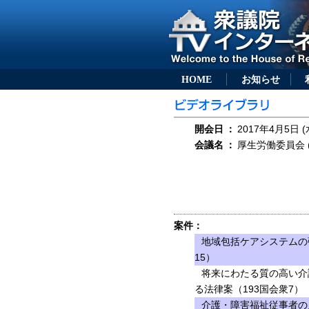
HOME
お知らせ
開会日
：
2017年4月5日 (
会議名
：
厚生労働委員会 (
案件：
地域包括ケアシステムの
15）
将来にわたる質の高い介
る法律案（193国会衆7）
介護・障害福祉従事者の