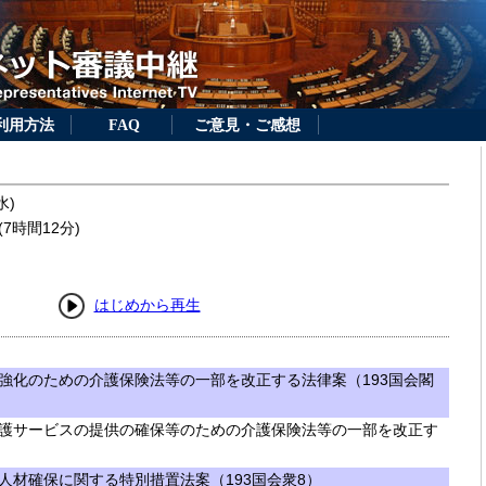
利用方法
FAQ
ご意見・ご感想
水)
7時間12分)
はじめから再生
強化のための介護保険法等の一部を改正する法律案（193国会閣
護サービスの提供の確保等のための介護保険法等の一部を改正す
人材確保に関する特別措置法案（193国会衆8）