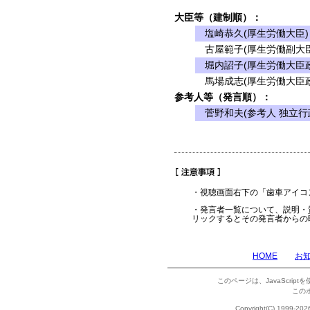
大臣等（建制順）：
塩崎恭久(厚生労働大臣)
古屋範子(厚生労働副大臣
堀内詔子(厚生労働大臣政
馬場成志(厚生労働大臣政
参考人等（発言順）：
菅野和夫(参考人 独立行
・視聴画面右下の「歯車アイコ
・発言者一覧について、説明・
リックするとその発言者からの
HOME
お
このページは、JavaScrip
この
Copyright(C) 1999-202