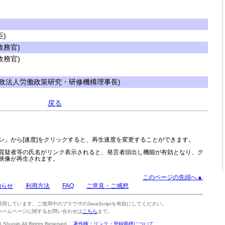
)
務官)
務官)
政法人労働政策研究・研修機構理事長)
戻る
ン」から[速度]をクリックすると、再生速度を変更することができます。
質疑者等の氏名がリンク表示されると、発言者頭出し機能が有効となり、ク
映像が再生されます。
このページの先頭へ▲
知らせ
利用方法
FAQ
ご意見・ご感想
tを使用しています。ご使用中のブラウザのJavaScriptを有効にしてください。
ホームページに関するお問い合わせは
こちら
まで。
6 Shugiin All Rights Reserved.
著作権・リンク・登録商標について