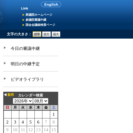
衆議院ホームページ
参議院審議中継
国会会議録検索ページ
文字の大きさ：
今日の審議中継
明日の中継予定
ビデオライブラリ
カレンダー検索
日
月
火
水
木
金
土
1
2
3
4
5
6
7
8
9
10
11
12
13
14
15