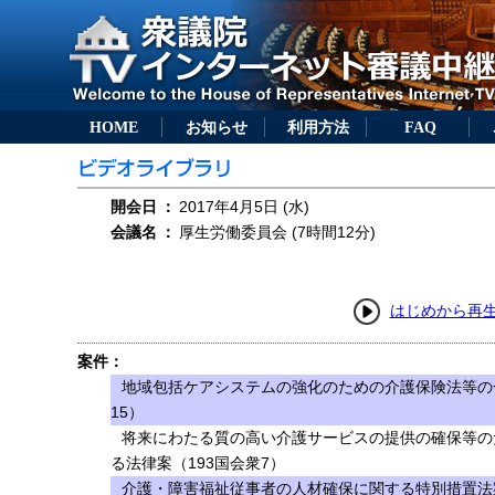
HOME
お知らせ
利用方法
FAQ
開会日
：
2017年4月5日 (水)
会議名
：
厚生労働委員会 (7時間12分)
はじめから再
案件：
地域包括ケアシステムの強化のための介護保険法等の
15）
将来にわたる質の高い介護サービスの提供の確保等の
る法律案（193国会衆7）
介護・障害福祉従事者の人材確保に関する特別措置法案