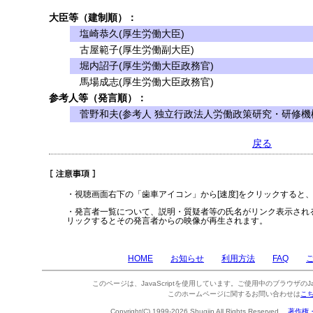
大臣等（建制順）：
塩崎恭久(厚生労働大臣)
古屋範子(厚生労働副大臣)
堀内詔子(厚生労働大臣政務官)
馬場成志(厚生労働大臣政務官)
参考人等（発言順）：
菅野和夫(参考人 独立行政法人労働政策研究・研修機
戻る
・視聴画面右下の「歯車アイコン」から[速度]をクリックすると
・発言者一覧について、説明・質疑者等の氏名がリンク表示され
リックするとその発言者からの映像が再生されます。
HOME
お知らせ
利用方法
FAQ
このページは、JavaScriptを使用しています。ご使用中のブラウザのJa
このホームページに関するお問い合わせは
こ
Copyright(C) 1999-2026 Shugiin All Rights Reserved.
著作権