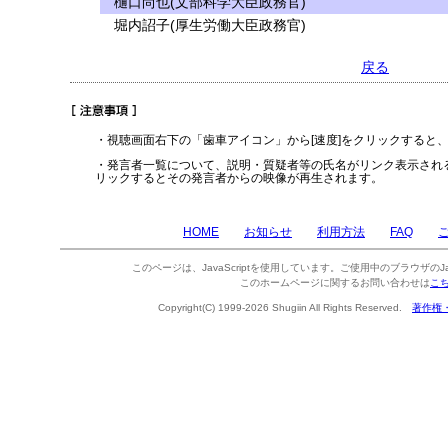
樋口尚也(文部科学大臣政務官)
堀内詔子(厚生労働大臣政務官)
戻る
・視聴画面右下の「歯車アイコン」から[速度]をクリックすると
・発言者一覧について、説明・質疑者等の氏名がリンク表示され
リックするとその発言者からの映像が再生されます。
HOME
お知らせ
利用方法
FAQ
このページは、JavaScriptを使用しています。ご使用中のブラウザのJa
このホームページに関するお問い合わせは
こ
Copyright(C) 1999-2026 Shugiin All Rights Reserved.
著作権