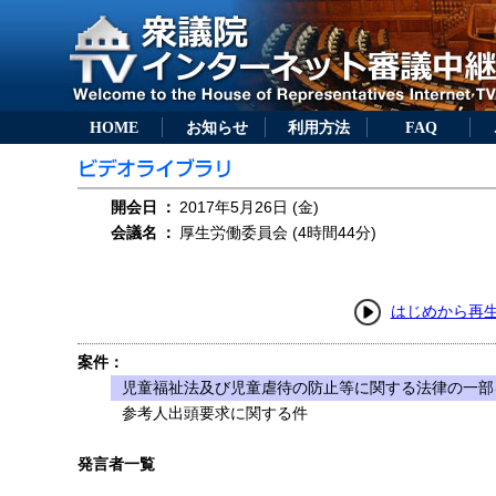
HOME
お知らせ
利用方法
FAQ
開会日
：
2017年5月26日 (金)
会議名
：
厚生労働委員会 (4時間44分)
はじめから再
案件：
児童福祉法及び児童虐待の防止等に関する法律の一部を
参考人出頭要求に関する件
発言者一覧