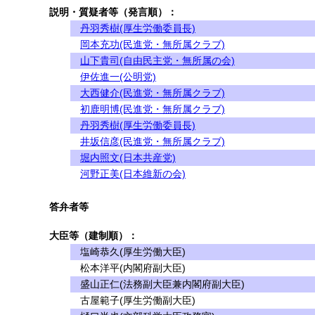
説明・質疑者等（発言順）：
丹羽秀樹(厚生労働委員長)
岡本充功(民進党・無所属クラブ)
山下貴司(自由民主党・無所属の会)
伊佐進一(公明党)
大西健介(民進党・無所属クラブ)
初鹿明博(民進党・無所属クラブ)
丹羽秀樹(厚生労働委員長)
井坂信彦(民進党・無所属クラブ)
堀内照文(日本共産党)
河野正美(日本維新の会)
答弁者等
大臣等（建制順）：
塩崎恭久(厚生労働大臣)
松本洋平(内閣府副大臣)
盛山正仁(法務副大臣兼内閣府副大臣)
古屋範子(厚生労働副大臣)