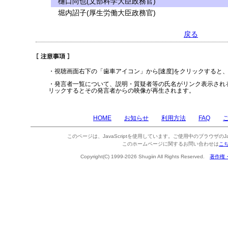
樋口尚也(文部科学大臣政務官)
堀内詔子(厚生労働大臣政務官)
戻る
・視聴画面右下の「歯車アイコン」から[速度]をクリックすると
・発言者一覧について、説明・質疑者等の氏名がリンク表示され
リックするとその発言者からの映像が再生されます。
HOME
お知らせ
利用方法
FAQ
このページは、JavaScriptを使用しています。ご使用中のブラウザのJa
このホームページに関するお問い合わせは
こ
Copyright(C) 1999-2026 Shugiin All Rights Reserved.
著作権