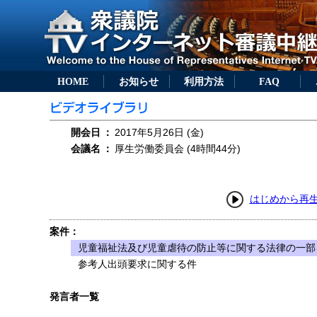
HOME
お知らせ
利用方法
FAQ
開会日
：
2017年5月26日 (金)
会議名
：
厚生労働委員会 (4時間44分)
はじめから再
案件：
児童福祉法及び児童虐待の防止等に関する法律の一部を
参考人出頭要求に関する件
発言者一覧