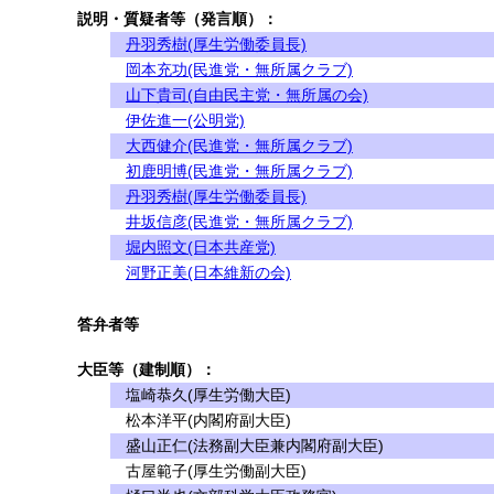
説明・質疑者等（発言順）：
丹羽秀樹(厚生労働委員長)
岡本充功(民進党・無所属クラブ)
山下貴司(自由民主党・無所属の会)
伊佐進一(公明党)
大西健介(民進党・無所属クラブ)
初鹿明博(民進党・無所属クラブ)
丹羽秀樹(厚生労働委員長)
井坂信彦(民進党・無所属クラブ)
堀内照文(日本共産党)
河野正美(日本維新の会)
答弁者等
大臣等（建制順）：
塩崎恭久(厚生労働大臣)
松本洋平(内閣府副大臣)
盛山正仁(法務副大臣兼内閣府副大臣)
古屋範子(厚生労働副大臣)