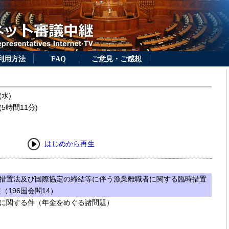
利用方法
FAQ
ご意見・ご感想
(水)
5時間11分)
はじめから再生
措置法及び国際協定の締結等に伴う漁業離職者に関する臨時措置
196国会閣14）
に関する件（年金をめぐる諸問題）