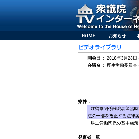
HOME
お知らせ
開会日
：
2018年3月28日 
会議名
：
厚生労働委員会 (
案件：
駐留軍関係離職者等臨時
法の一部を改正する法律案（
厚生労働関係の基本施策
発言者一覧