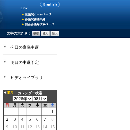
衆議院ホームページ
参議院審議中継
国会会議録検索ページ
文字の大きさ：
今日の審議中継
明日の中継予定
ビデオライブラリ
カレンダー検索
日
月
火
水
木
金
土
1
2
3
4
5
6
7
8
9
10
11
12
13
14
15