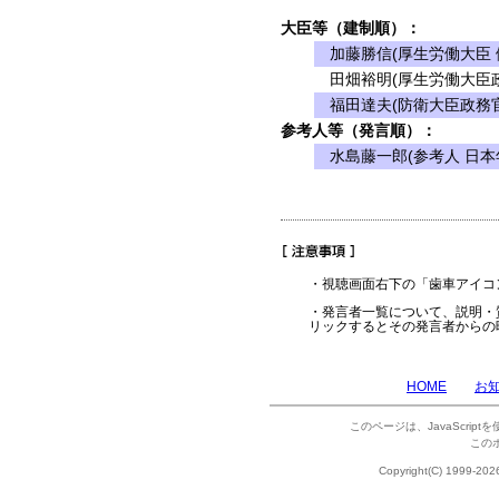
大臣等（建制順）：
加藤勝信(厚生労働大臣 
田畑裕明(厚生労働大臣政
福田達夫(防衛大臣政務官
参考人等（発言順）：
水島藤一郎(参考人 日本
・視聴画面右下の「歯車アイコ
・発言者一覧について、説明・
リックするとその発言者からの
HOME
お
このページは、JavaScrip
この
Copyright(C) 1999-202