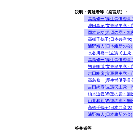
説明・質疑者等（発言順）：
高鳥修一(厚生労働委員長
池田真紀(立憲民主党・
岡本充功(希望の党・無
高橋千鶴子(日本共産党)
浦野靖人(日本維新の会)
長谷川嘉一(立憲民主党
高鳥修一(厚生労働委員長
初鹿明博(立憲民主党・
吉田統彦(立憲民主党・
高鳥修一(厚生労働委員長
吉田統彦(立憲民主党・
柚木道義(希望の党・無
山井和則(希望の党・無
高橋千鶴子(日本共産党)
浦野靖人(日本維新の会)
答弁者等