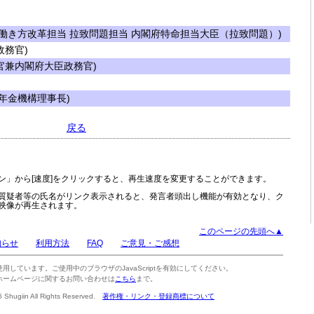
働き方改革担当 拉致問題担当 内閣府特命担当大臣（拉致問題）)
務官)
兼内閣府大臣政務官)
年金機構理事長)
戻る
ン」から[速度]をクリックすると、再生速度を変更することができます。
質疑者等の氏名がリンク表示されると、発言者頭出し機能が有効となり、ク
映像が再生されます。
このページの先頭へ▲
知らせ
利用方法
FAQ
ご意見・ご感想
tを使用しています。ご使用中のブラウザのJavaScriptを有効にしてください。
ホームページに関するお問い合わせは
こちら
まで。
6 Shugiin All Rights Reserved.
著作権・リンク・登録商標について