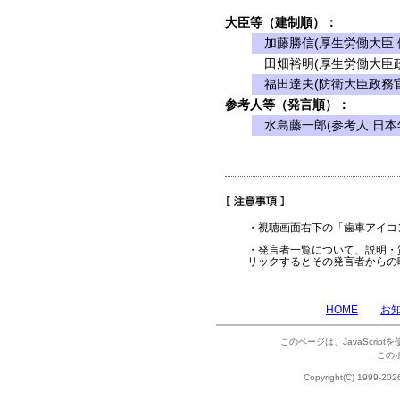
大臣等（建制順）：
加藤勝信(厚生労働大臣 
田畑裕明(厚生労働大臣政
福田達夫(防衛大臣政務官
参考人等（発言順）：
水島藤一郎(参考人 日本
・視聴画面右下の「歯車アイコ
・発言者一覧について、説明・
リックするとその発言者からの
HOME
お
このページは、JavaScrip
この
Copyright(C) 1999-202