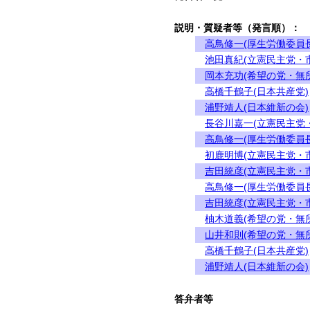
説明・質疑者等（発言順）：
高鳥修一(厚生労働委員長
池田真紀(立憲民主党・
岡本充功(希望の党・無
高橋千鶴子(日本共産党)
浦野靖人(日本維新の会)
長谷川嘉一(立憲民主党
高鳥修一(厚生労働委員長
初鹿明博(立憲民主党・
吉田統彦(立憲民主党・
高鳥修一(厚生労働委員長
吉田統彦(立憲民主党・
柚木道義(希望の党・無
山井和則(希望の党・無
高橋千鶴子(日本共産党)
浦野靖人(日本維新の会)
答弁者等