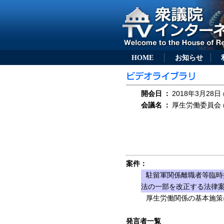
HOME
お知らせ
開会日
：
2018年3月28日 
会議名
：
厚生労働委員会 (
案件：
駐留軍関係離職者等臨時
法の一部を改正する法律案（
厚生労働関係の基本施策
発言者一覧