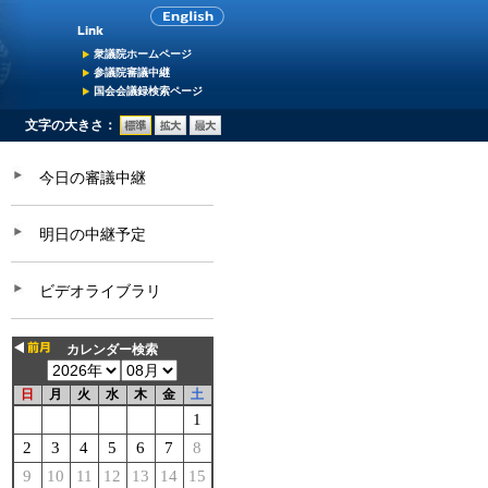
衆議院ホームページ
参議院審議中継
国会会議録検索ページ
文字の大きさ：
今日の審議中継
明日の中継予定
ビデオライブラリ
カレンダー検索
日
月
火
水
木
金
土
1
2
3
4
5
6
7
8
9
10
11
12
13
14
15