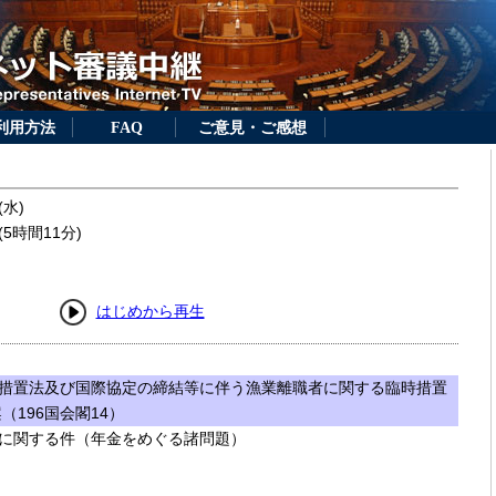
利用方法
FAQ
ご意見・ご感想
(水)
5時間11分)
はじめから再生
措置法及び国際協定の締結等に伴う漁業離職者に関する臨時措置
196国会閣14）
に関する件（年金をめぐる諸問題）