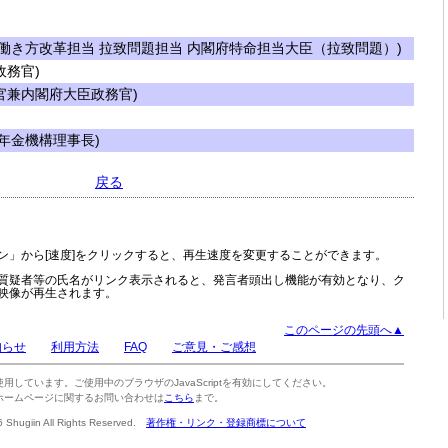
働き方改革担当 拉致問題担当 内閣府特命担当大臣（拉致問題）)
務官)
兼内閣府大臣政務官)
年金機構理事長)
戻る
ン」から[速度]をクリックすると、再生速度を変更することができます。
質疑者等の氏名がリンク表示されると、発言者頭出し機能が有効となり、ク
映像が再生されます。
このページの先頭へ▲
知らせ
利用方法
FAQ
ご意見・ご感想
tを使用しています。ご使用中のブラウザのJavaScriptを有効にしてください。
ホームページに関するお問い合わせは
こちら
まで。
6 Shugiin All Rights Reserved.
著作権・リンク・登録商標について