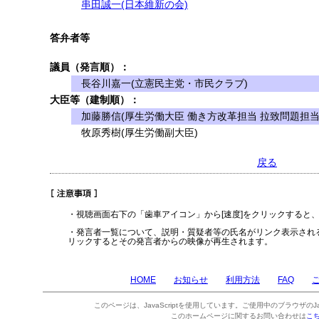
串田誠一(日本維新の会)
答弁者等
議員（発言順）：
長谷川嘉一(立憲民主党・市民クラブ)
大臣等（建制順）：
加藤勝信(厚生労働大臣 働き方改革担当 拉致問題担当
牧原秀樹(厚生労働副大臣)
戻る
・視聴画面右下の「歯車アイコン」から[速度]をクリックすると
・発言者一覧について、説明・質疑者等の氏名がリンク表示され
リックするとその発言者からの映像が再生されます。
HOME
お知らせ
利用方法
FAQ
このページは、JavaScriptを使用しています。ご使用中のブラウザのJa
このホームページに関するお問い合わせは
こ