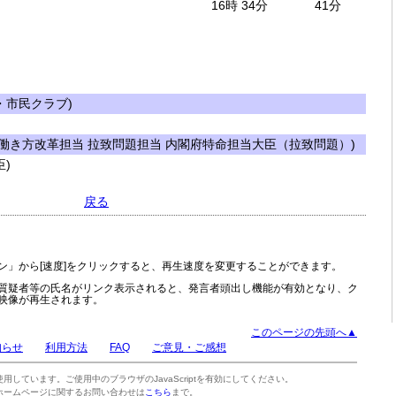
16時 34分
41分
市民クラブ)
働き方改革担当 拉致問題担当 内閣府特命担当大臣（拉致問題）)
)
戻る
ン」から[速度]をクリックすると、再生速度を変更することができます。
質疑者等の氏名がリンク表示されると、発言者頭出し機能が有効となり、ク
映像が再生されます。
このページの先頭へ▲
知らせ
利用方法
FAQ
ご意見・ご感想
tを使用しています。ご使用中のブラウザのJavaScriptを有効にしてください。
ホームページに関するお問い合わせは
こちら
まで。