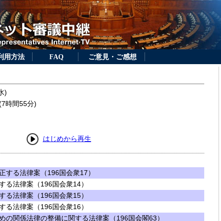
利用方法
FAQ
ご意見・ご感想
水)
7時間55分)
はじめから再生
する法律案（196国会衆17）
る法律案（196国会衆14）
る法律案（196国会衆15）
る法律案（196国会衆16）
めの関係法律の整備に関する法律案（196国会閣63）