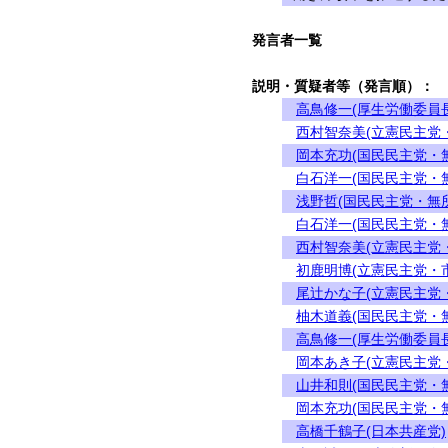
発言者一覧
説明・質疑者等（発言順）：
高鳥修一(厚生労働委員長
西村智奈美(立憲民主党
岡本充功(国民民主党・
白石洋一(国民民主党・
浅野哲(国民民主党・無
白石洋一(国民民主党・
西村智奈美(立憲民主党
初鹿明博(立憲民主党・
尾辻かな子(立憲民主党
柚木道義(国民民主党・
高鳥修一(厚生労働委員長
岡本あき子(立憲民主党
山井和則(国民民主党・
岡本充功(国民民主党・
高橋千鶴子(日本共産党)