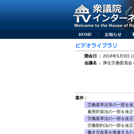
HOME
お知らせ
開会日
：
2018年5月9日 (
会議名
：
厚生労働委員会 (
案件：
労働基準法等の一部を改正
雇用対策法の一部を改正す
労働基準法の一部を改正す
労働契約法の一部を改正す
働き方改革を推進するた