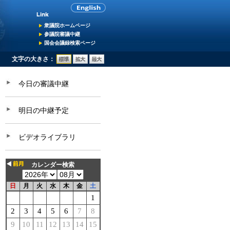
衆議院ホームページ
参議院審議中継
国会会議録検索ページ
文字の大きさ：
今日の審議中継
明日の中継予定
ビデオライブラリ
カレンダー検索
日
月
火
水
木
金
土
1
2
3
4
5
6
7
8
9
10
11
12
13
14
15