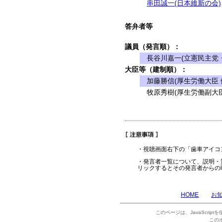
串田誠一(日本維新の会)
答弁者等
議員（発言順）：
長谷川嘉一(立憲民主党・
大臣等（建制順）：
加藤勝信(厚生労働大臣 
牧原秀樹(厚生労働副大臣
・視聴画面右下の「歯車アイコ
・発言者一覧について、説明・
リックするとその発言者からの
HOME
お
このページは、JavaScrip
この