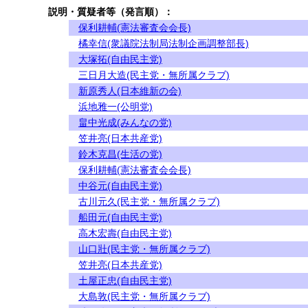
説明・質疑者等（発言順）：
保利耕輔(憲法審査会会長)
橘幸信(衆議院法制局法制企画調整部長)
大塚拓(自由民主党)
三日月大造(民主党・無所属クラブ)
新原秀人(日本維新の会)
浜地雅一(公明党)
畠中光成(みんなの党)
笠井亮(日本共産党)
鈴木克昌(生活の党)
保利耕輔(憲法審査会会長)
中谷元(自由民主党)
古川元久(民主党・無所属クラブ)
船田元(自由民主党)
高木宏壽(自由民主党)
山口壯(民主党・無所属クラブ)
笠井亮(日本共産党)
土屋正忠(自由民主党)
大島敦(民主党・無所属クラブ)