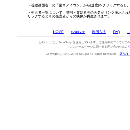
・視聴画面右下の「歯車アイコン」から[速度]をクリックすると
・発言者一覧について、説明・質疑者等の氏名がリンク表示され
リックするとその発言者からの映像が再生されます。
HOME
お知らせ
利用方法
FAQ
このページは、JavaScriptを使用しています。ご使用中のブラウザのJa
このホームページに関するお問い合わせは
こ
Copyright(C) 1999-2026 Shugiin All Rights Reserved.
著作権