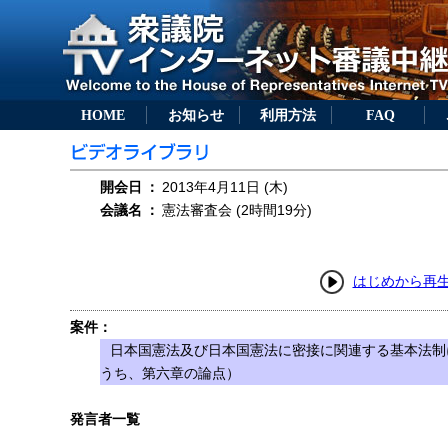
HOME
お知らせ
利用方法
FAQ
開会日
：
2013年4月11日 (木)
会議名
：
憲法審査会 (2時間19分)
はじめから再
案件：
日本国憲法及び日本国憲法に密接に関連する基本法制
うち、第六章の論点）
発言者一覧