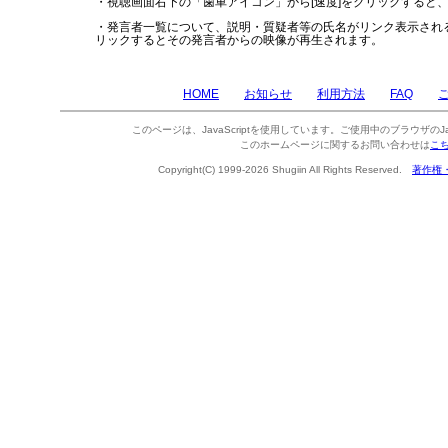
・視聴画面右下の「歯車アイコン」から[速度]をクリックすると
・発言者一覧について、説明・質疑者等の氏名がリンク表示され
リックするとその発言者からの映像が再生されます。
HOME
お知らせ
利用方法
FAQ
このページは、JavaScriptを使用しています。ご使用中のブラウザのJa
このホームページに関するお問い合わせは
こ
Copyright(C) 1999-2026 Shugiin All Rights Reserved.
著作権