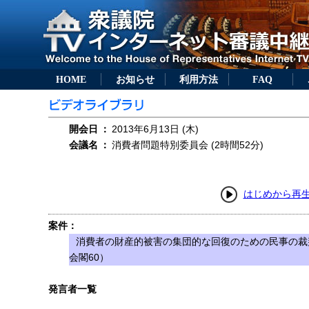
HOME
お知らせ
利用方法
FAQ
開会日
：
2013年6月13日 (木)
会議名
：
消費者問題特別委員会 (2時間52分)
はじめから再
案件：
消費者の財産的被害の集団的な回復のための民事の裁
会閣60）
発言者一覧