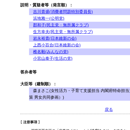
説明・質疑者等（発言順）：
吉川貴盛(消費者問題特別委員長)
浜地雅一(公明党)
郡和子(民主党・無所属クラブ)
生方幸夫(民主党・無所属クラブ)
岩永裕貴(日本維新の会)
上西小百合(日本維新の会)
椎名毅(みんなの党)
小宮山泰子(生活の党)
答弁者等
大臣等（建制順）：
森まさこ(女性活力・子育て支援担当 内閣府特命担当
策 男女共同参画）)
戻る