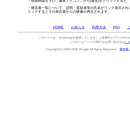
・視聴画面右下の「歯車アイコン」から[速度]をクリックすると
・発言者一覧について、説明・質疑者等の氏名がリンク表示され
リックするとその発言者からの映像が再生されます。
HOME
お知らせ
利用方法
FAQ
このページは、JavaScriptを使用しています。ご使用中のブラウザのJa
このホームページに関するお問い合わせは
こ
Copyright(C) 1999-2026 Shugiin All Rights Reserved.
著作権