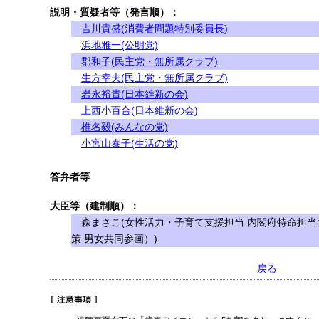
説明・質疑者等（発言順）：
吉川貴盛(消費者問題特別委員長)
浜地雅一(公明党)
郡和子(民主党・無所属クラブ)
生方幸夫(民主党・無所属クラブ)
岩永裕貴(日本維新の会)
上西小百合(日本維新の会)
椎名毅(みんなの党)
小宮山泰子(生活の党)
答弁者等
大臣等（建制順）：
森まさこ(女性活力・子育て支援担当 内閣府特命担当
策 男女共同参画）)
戻る