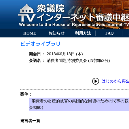
HOME
お知らせ
利用方法
FAQ
開会日
：
2013年6月13日 (木)
会議名
：
消費者問題特別委員会 (2時間52分)
はじめから再
案件：
消費者の財産的被害の集団的な回復のための民事の裁
会閣60）
発言者一覧