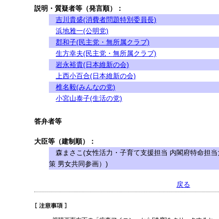
説明・質疑者等（発言順）：
吉川貴盛(消費者問題特別委員長)
浜地雅一(公明党)
郡和子(民主党・無所属クラブ)
生方幸夫(民主党・無所属クラブ)
岩永裕貴(日本維新の会)
上西小百合(日本維新の会)
椎名毅(みんなの党)
小宮山泰子(生活の党)
答弁者等
大臣等（建制順）：
森まさこ(女性活力・子育て支援担当 内閣府特命担当
策 男女共同参画）)
戻る