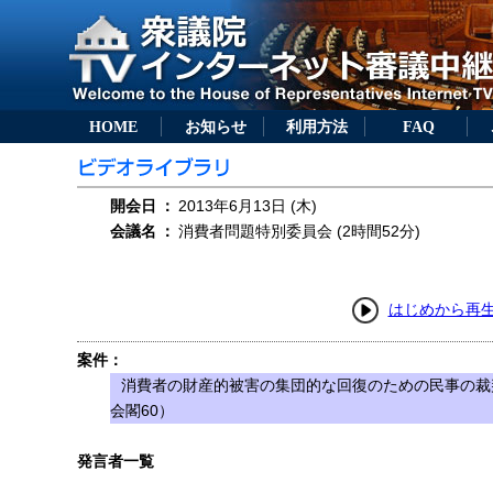
HOME
お知らせ
利用方法
FAQ
開会日
：
2013年6月13日 (木)
会議名
：
消費者問題特別委員会 (2時間52分)
はじめから再
案件：
消費者の財産的被害の集団的な回復のための民事の裁
会閣60）
発言者一覧