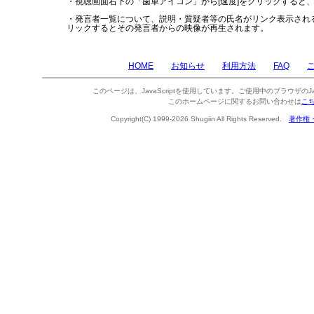
・視聴画面右下の「歯車アイコン」から[速度]をクリックすると
・発言者一覧について、説明・質疑者等の氏名がリンク表示され
リックするとその発言者からの映像が再生されます。
HOME
お知らせ
利用方法
FAQ
このページは、JavaScriptを使用しています。ご使用中のブラウザのJa
このホームページに関するお問い合わせは
こ
Copyright(C) 1999-2026 Shugiin All Rights Reserved.
著作権