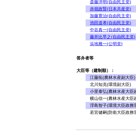
斎藤洋明(自由民主党)
赤嶺政賢(日本共産党)
加藤寛治(自由民主党)
池田道孝(自由民主党)
中谷真一(自由民主党)
藤井比早之(自由民主党)
浜地雅一(公明党)
答弁者等
大臣等（建制順）：
江藤拓(農林水産副大臣)
北川知克(環境副大臣)
小里泰弘(農林水産大臣政
横山信一(農林水産大臣政
浮島智子(環境大臣政務官
若宮健嗣(防衛大臣政務官