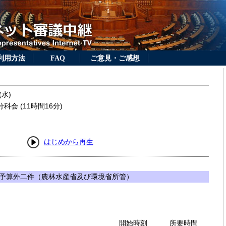
利用方法
FAQ
ご意見・ご感想
(水)
会 (11時間16分)
はじめから再生
予算外二件（農林水産省及び環境省所管）
開始時刻
所要時間