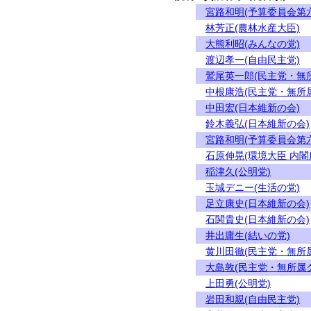
宮路和明(予算委員会第
林芳正(農林水産大臣)
大熊利昭(みんなの党)
渡辺孝一(自由民主党)
鷲尾英一郎(民主党・無
中根康浩(民主党・無所
中田宏(日本維新の会)
鈴木義弘(日本維新の会)
宮路和明(予算委員会第
石原伸晃(環境大臣 内
稲津久(公明党)
玉城デニー(生活の党)
足立康史(日本維新の会)
石関貴史(日本維新の会)
井出庸生(結いの党)
黄川田徹(民主党・無所
大島敦(民主党・無所属
上田勇(公明党)
岩田和親(自由民主党)