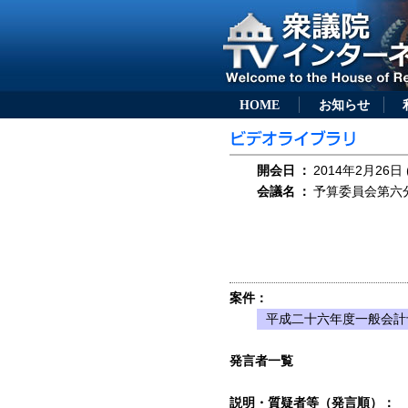
HOME
お知らせ
開会日
：
2014年2月26日 
会議名
：
予算委員会第六分科
案件：
平成二十六年度一般会計
発言者一覧
説明・質疑者等（発言順）：