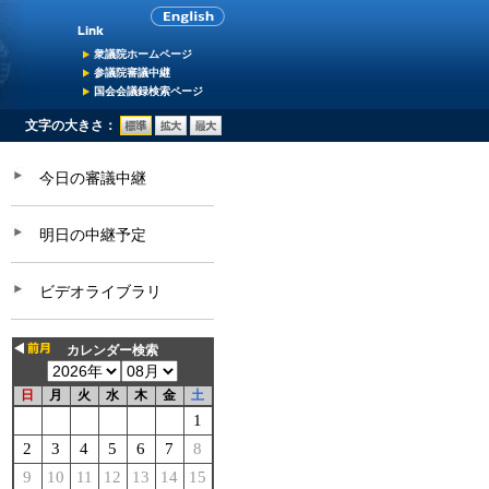
衆議院ホームページ
参議院審議中継
国会会議録検索ページ
文字の大きさ：
今日の審議中継
明日の中継予定
ビデオライブラリ
カレンダー検索
日
月
火
水
木
金
土
1
2
3
4
5
6
7
8
9
10
11
12
13
14
15