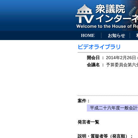
HOME
お知らせ
開会日
：
2014年2月26日 
会議名
：
予算委員会第六分科
案件：
平成二十六年度一般会計
発言者一覧
説明・質疑者等（発言順）：