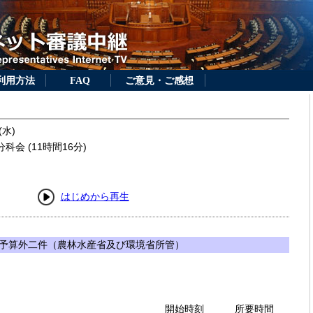
利用方法
FAQ
ご意見・ご感想
(水)
会 (11時間16分)
はじめから再生
予算外二件（農林水産省及び環境省所管）
開始時刻
所要時間