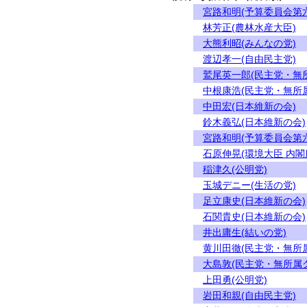
宮路和明(予算委員会第
林芳正(農林水産大臣)
大熊利昭(みんなの党)
渡辺孝一(自由民主党)
鷲尾英一郎(民主党・無
中根康浩(民主党・無所
中田宏(日本維新の会)
鈴木義弘(日本維新の会)
宮路和明(予算委員会第
石原伸晃(環境大臣 内
稲津久(公明党)
玉城デニー(生活の党)
足立康史(日本維新の会)
石関貴史(日本維新の会)
井出庸生(結いの党)
黄川田徹(民主党・無所
大島敦(民主党・無所属
上田勇(公明党)
岩田和親(自由民主党)