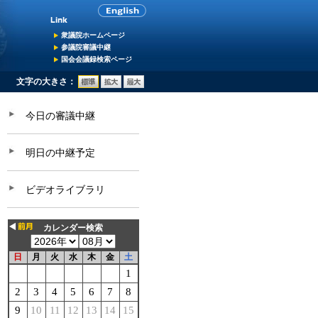
衆議院ホームページ
参議院審議中継
国会会議録検索ページ
文字の大きさ：
今日の審議中継
明日の中継予定
ビデオライブラリ
カレンダー検索
日
月
火
水
木
金
土
1
2
3
4
5
6
7
8
9
10
11
12
13
14
15