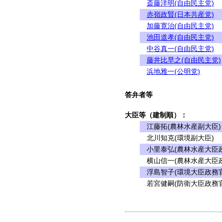
斎藤洋明(自由民主党)
赤嶺政賢(日本共産党)
加藤寛治(自由民主党)
池田道孝(自由民主党)
中谷真一(自由民主党)
藤井比早之(自由民主党)
浜地雅一(公明党)
答弁者等
大臣等（建制順）：
江藤拓(農林水産副大臣)
北川知克(環境副大臣)
小里泰弘(農林水産大臣政
横山信一(農林水産大臣政
浮島智子(環境大臣政務官
若宮健嗣(防衛大臣政務官