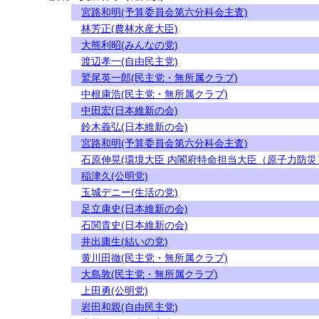
宮路和明(予算委員会第六分科会主査)
林芳正(農林水産大臣)
大熊利昭(みんなの党)
渡辺孝一(自由民主党)
鷲尾英一郎(民主党・無所属クラブ)
中根康浩(民主党・無所属クラブ)
中田宏(日本維新の会)
鈴木義弘(日本維新の会)
宮路和明(予算委員会第六分科会主査)
石原伸晃(環境大臣 内閣府特命担当大臣（原子力防災
稲津久(公明党)
玉城デニー(生活の党)
足立康史(日本維新の会)
石関貴史(日本維新の会)
井出庸生(結いの党)
黄川田徹(民主党・無所属クラブ)
大島敦(民主党・無所属クラブ)
上田勇(公明党)
岩田和親(自由民主党)