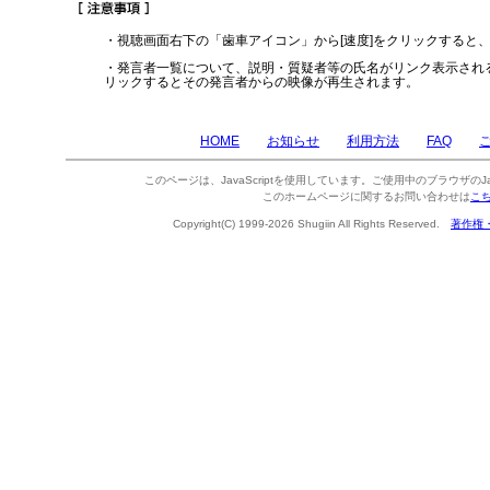
・視聴画面右下の「歯車アイコン」から[速度]をクリックすると
・発言者一覧について、説明・質疑者等の氏名がリンク表示され
リックするとその発言者からの映像が再生されます。
HOME
お知らせ
利用方法
FAQ
このページは、JavaScriptを使用しています。ご使用中のブラウザのJa
このホームページに関するお問い合わせは
こ
Copyright(C) 1999-2026 Shugiin All Rights Reserved.
著作権