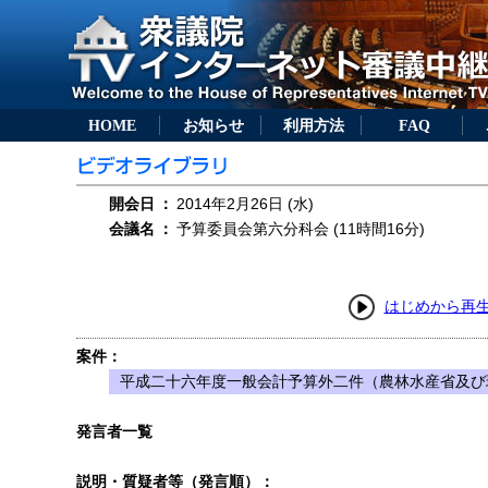
HOME
お知らせ
利用方法
FAQ
開会日
：
2014年2月26日 (水)
会議名
：
予算委員会第六分科会 (11時間16分)
はじめから再
案件：
平成二十六年度一般会計予算外二件（農林水産省及び
発言者一覧
説明・質疑者等（発言順）：