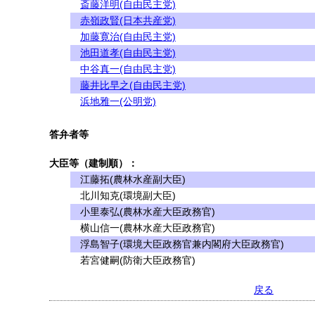
斎藤洋明(自由民主党)
赤嶺政賢(日本共産党)
加藤寛治(自由民主党)
池田道孝(自由民主党)
中谷真一(自由民主党)
藤井比早之(自由民主党)
浜地雅一(公明党)
答弁者等
大臣等（建制順）：
江藤拓(農林水産副大臣)
北川知克(環境副大臣)
小里泰弘(農林水産大臣政務官)
横山信一(農林水産大臣政務官)
浮島智子(環境大臣政務官兼内閣府大臣政務官)
若宮健嗣(防衛大臣政務官)
戻る