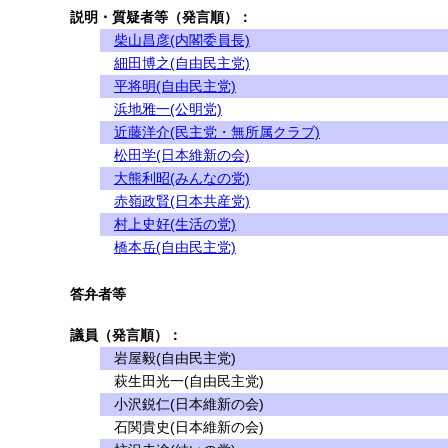
説明・質疑者等（発言順）：
柴山昌彦(内閣委員長)
細田博之(自由民主党)
平将明(自由民主党)
浜地雅一(公明党)
近藤洋介(民主党・無所属クラブ)
松田学(日本維新の会)
大熊利昭(みんなの党)
赤嶺政賢(日本共産党)
村上史好(生活の党)
橋本岳(自由民主党)
答弁者等
議員（発言順）：
岩屋毅(自由民主党)
萩生田光一(自由民主党)
小沢鋭仁(日本維新の会)
石関貴史(日本維新の会)