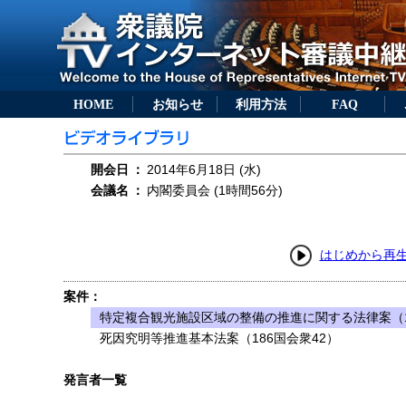
HOME
お知らせ
利用方法
FAQ
開会日
：
2014年6月18日 (水)
会議名
：
内閣委員会 (1時間56分)
はじめから再
案件：
特定複合観光施設区域の整備の推進に関する法律案（1
死因究明等推進基本法案（186国会衆42）
発言者一覧