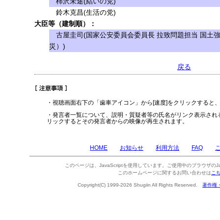
柿沢未途(結いの党)
鈴木克昌(生活の党)
大臣等（建制順）：
古屋圭司(国家公安委員会委員長 拉致問題担当 国土
災）)
戻る
・視聴画面右下の「歯車アイコン」から[速度]をクリックすると
・発言者一覧について、説明・質疑者等の氏名がリンク表示され
リックするとその発言者からの映像が再生されます。
HOME
お知らせ
利用方法
FAQ
このページは、JavaScriptを使用しています。ご使用中のブラウザのJa
このホームページに関するお問い合わせは
こ
Copyright(C) 1999-2026 Shugiin All Rights Reserved.
著作権