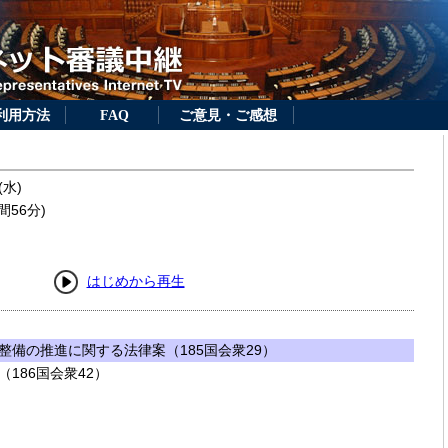
利用方法
FAQ
ご意見・ご感想
(水)
間56分)
はじめから再生
整備の推進に関する法律案（185国会衆29）
186国会衆42）