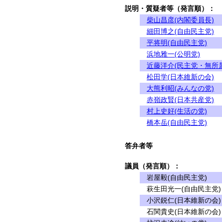
説明・質疑者等（発言順）：
柴山昌彦(内閣委員長)
細田博之(自由民主党)
平将明(自由民主党)
浜地雅一(公明党)
近藤洋介(民主党・無所
松田学(日本維新の会)
大熊利昭(みんなの党)
赤嶺政賢(日本共産党)
村上史好(生活の党)
橋本岳(自由民主党)
答弁者等
議員（発言順）：
岩屋毅(自由民主党)
萩生田光一(自由民主党)
小沢鋭仁(日本維新の会)
石関貴史(日本維新の会)