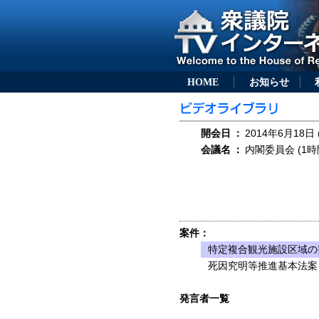
HOME
お知らせ
開会日
：
2014年6月18日 
会議名
：
内閣委員会 (1時
案件：
特定複合観光施設区域の
死因究明等推進基本法案（
発言者一覧