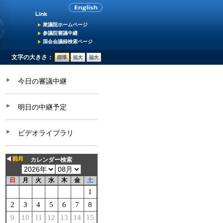
衆議院ホームページ
参議院審議中継
国会会議録検索ページ
文字の大きさ：
今日の審議中継
明日の中継予定
ビデオライブラリ
カレンダー検索
日
月
火
水
木
金
土
1
2
3
4
5
6
7
8
9
10
11
12
13
14
15