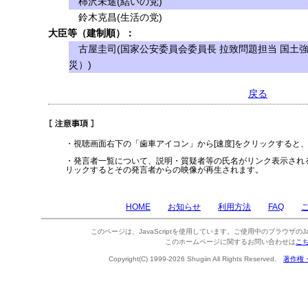
柿沢未途(結いの党)
鈴木克昌(生活の党)
大臣等（建制順）：
古屋圭司(国家公安委員会委員長 拉致問題担当 国土
災）)
戻る
・視聴画面右下の「歯車アイコン」から[速度]をクリックすると
・発言者一覧について、説明・質疑者等の氏名がリンク表示され
リックするとその発言者からの映像が再生されます。
HOME
お知らせ
利用方法
FAQ
このページは、JavaScriptを使用しています。ご使用中のブラウザのJa
このホームページに関するお問い合わせは
こ
Copyright(C) 1999-2026 Shugiin All Rights Reserved.
著作権