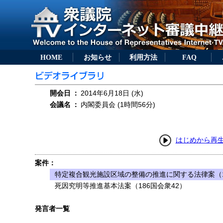
HOME
お知らせ
利用方法
FAQ
開会日
：
2014年6月18日 (水)
会議名
：
内閣委員会 (1時間56分)
はじめから再
案件：
特定複合観光施設区域の整備の推進に関する法律案（1
死因究明等推進基本法案（186国会衆42）
発言者一覧