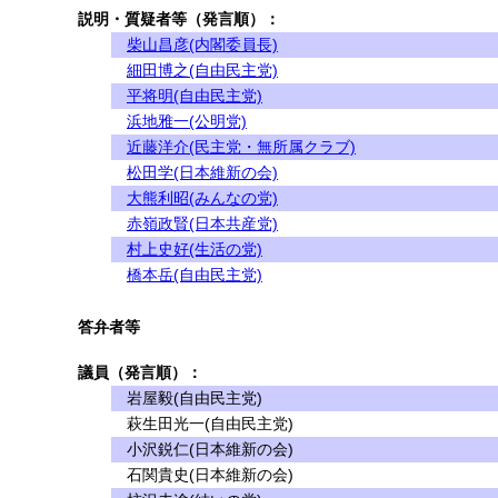
説明・質疑者等（発言順）：
柴山昌彦(内閣委員長)
細田博之(自由民主党)
平将明(自由民主党)
浜地雅一(公明党)
近藤洋介(民主党・無所属クラブ)
松田学(日本維新の会)
大熊利昭(みんなの党)
赤嶺政賢(日本共産党)
村上史好(生活の党)
橋本岳(自由民主党)
答弁者等
議員（発言順）：
岩屋毅(自由民主党)
萩生田光一(自由民主党)
小沢鋭仁(日本維新の会)
石関貴史(日本維新の会)