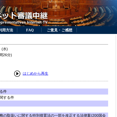
利用方法
FAQ
ご意見・ご感想
 (水)
間26分)
はじめから再生
る件
関する件
務の取扱いに関する特別措置法の一部を改正する法律案(200国会