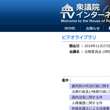
HOME
お知らせ
開会日
：
2019年11月27日
会議名
：
法務委員会 (3時
案件：
裁判所の司法行政に関す
法務行政及び検察行政に
国内治安に関する件
人権擁護に関する件
外国弁護士による法律事