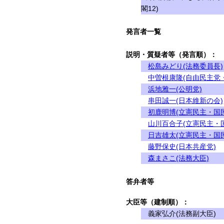
閣12)
発言者一覧
説明・質疑者等（発言順）：
松島みどり(法務委員長)
中曽根康隆(自由民主党
浜地雅一(公明党)
串田誠一(日本維新の会)
初鹿明博(立憲民主・国
山川百合子(立憲民主・
日吉雄太(立憲民主・国
藤野保史(日本共産党)
森まさこ(法務大臣)
答弁者等
大臣等（建制順）：
義家弘介(法務副大臣)