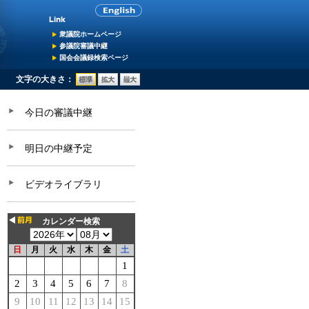
衆議院ホームページ
参議院審議中継
国会会議録検索ページ
文字の大きさ：
今日の審議中継
明日の中継予定
ビデオライブラリ
カレンダー検索
日
月
火
水
木
金
土
1
2
3
4
5
6
7
8
9
10
11
12
13
14
15