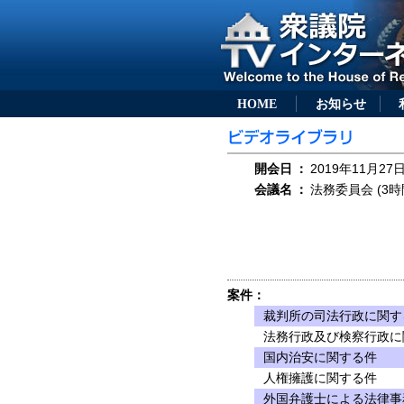
HOME
お知らせ
開会日
：
2019年11月27日
会議名
：
法務委員会 (3時
案件：
裁判所の司法行政に関す
法務行政及び検察行政に
国内治安に関する件
人権擁護に関する件
外国弁護士による法律事