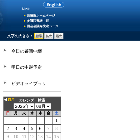
衆議院ホームページ
参議院審議中継
国会会議録検索ページ
文字の大きさ：
今日の審議中継
明日の中継予定
ビデオライブラリ
カレンダー検索
日
月
火
水
木
金
土
1
2
3
4
5
6
7
8
9
10
11
12
13
14
15