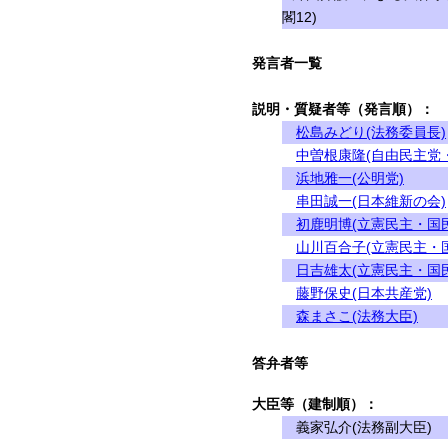
閣12)
発言者一覧
説明・質疑者等（発言順）：
松島みどり(法務委員長)
中曽根康隆(自由民主党
浜地雅一(公明党)
串田誠一(日本維新の会)
初鹿明博(立憲民主・国
山川百合子(立憲民主・
日吉雄太(立憲民主・国
藤野保史(日本共産党)
森まさこ(法務大臣)
答弁者等
大臣等（建制順）：
義家弘介(法務副大臣)