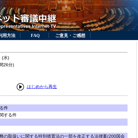
利用方法
FAQ
ご意見・ご感想
 (水)
間26分)
はじめから再生
る件
関する件
務の取扱いに関する特別措置法の一部を改正する法律案(200国会