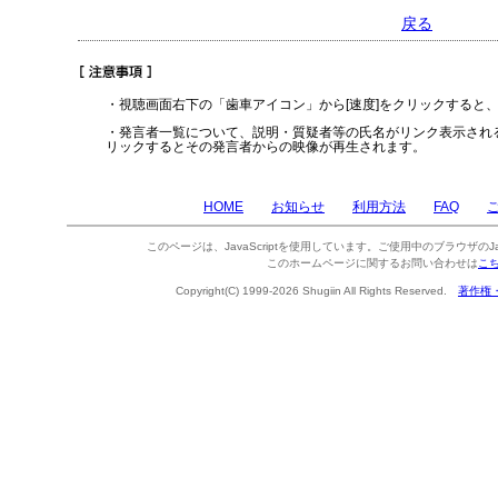
戻る
・視聴画面右下の「歯車アイコン」から[速度]をクリックすると
・発言者一覧について、説明・質疑者等の氏名がリンク表示され
リックするとその発言者からの映像が再生されます。
HOME
お知らせ
利用方法
FAQ
このページは、JavaScriptを使用しています。ご使用中のブラウザのJa
このホームページに関するお問い合わせは
こ
Copyright(C) 1999-2026 Shugiin All Rights Reserved.
著作権