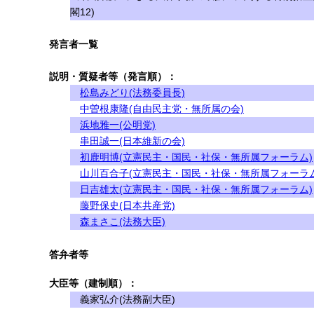
閣12)
発言者一覧
説明・質疑者等（発言順）：
松島みどり(法務委員長)
中曽根康隆(自由民主党・無所属の会)
浜地雅一(公明党)
串田誠一(日本維新の会)
初鹿明博(立憲民主・国民・社保・無所属フォーラム)
山川百合子(立憲民主・国民・社保・無所属フォーラム
日吉雄太(立憲民主・国民・社保・無所属フォーラム)
藤野保史(日本共産党)
森まさこ(法務大臣)
答弁者等
大臣等（建制順）：
義家弘介(法務副大臣)