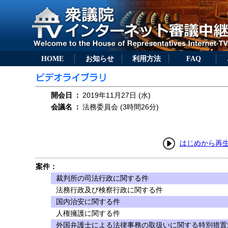
HOME
お知らせ
利用方法
FAQ
開会日
：
2019年11月27日 (水)
会議名
：
法務委員会 (3時間26分)
はじめから再
案件：
裁判所の司法行政に関する件
法務行政及び検察行政に関する件
国内治安に関する件
人権擁護に関する件
外国弁護士による法律事務の取扱いに関する特別措置法