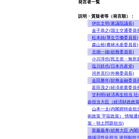
発言者一覧
説明・質疑者等（発言順）：
伊吹文明(衆議院議長)
金子恭之(国土交通委員長
松本純(厚生労働委員長)
森山裕(農林水産委員長)
北側一雄(総務委員長)
小川淳也(民主党・無所
塩川鉄也(日本共産党)
河井克行(外務委員長)
金田勝年(財務金融委員長
富田茂之(経済産業委員長
甘利明(経済再生担当 
命担当大臣（経済財政政策
山本一太(内閣府特命担
術政策 宇宙政策） 情報
策・領土問題担当)
新藤義孝(総務大臣 内
地域活性化担当 道州制担当