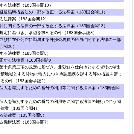
る法律案（183国会閣10）
融通臨時措置法の一部を改正する法律案（183国会閣11）
法律案（183国会閣12）
計に関する法律の一部を改正する法律案（183国会閣13）
規定に基づき、承認を求めるの件（183国会承認3）
並びに在外公館に勤務する外務公務員の給与に関する法律の一部
会閣26）
する法律案（183国会閣8）
正する法律案（183国会閣9）
第十条第二項の規定に基づき、北朝鮮を仕向地とする貨物の輸出
船積地域とする貨物の輸入につき承認義務を課する等の措置を講じ
るの件（183国会承認2）
個人を識別するための番号の利用等に関する法律案（183国会閣
個人を識別するための番号の利用等に関する法律の施行に伴う関
律案（183国会閣4）
法律案（183国会閣5）
ム機構法案（183国会閣7）