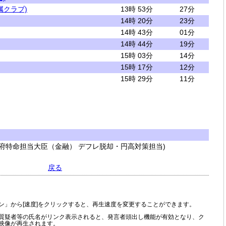
属クラブ)
13時 53分
27分
14時 20分
23分
14時 43分
01分
14時 44分
19分
15時 03分
14分
15時 17分
12分
15時 29分
11分
府特命担当大臣（金融） デフレ脱却・円高対策担当)
戻る
ン」から[速度]をクリックすると、再生速度を変更することができます。
質疑者等の氏名がリンク表示されると、発言者頭出し機能が有効となり、ク
映像が再生されます。