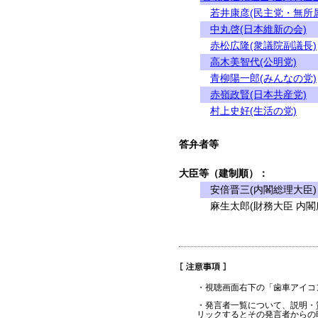
若井康彦(民主党・無所
中丸啓(日本維新の会)
赤松広隆(衆議院副議長)
高木美智代(公明党)
青柳陽一郎(みんなの党)
赤嶺政賢(日本共産党)
村上史好(生活の党)
答弁者等
大臣等（建制順）：
安倍晋三(内閣総理大臣)
麻生太郎(財務大臣 内閣
・視聴画面右下の「歯車アイコ
・発言者一覧について、説明・
リックするとその発言者からの