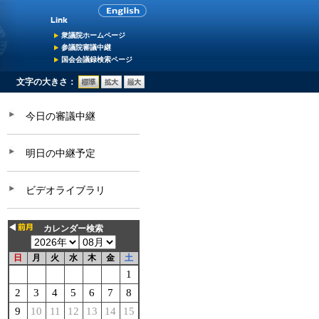
衆議院ホームページ
参議院審議中継
国会会議録検索ページ
文字の大きさ：
今日の審議中継
明日の中継予定
ビデオライブラリ
カレンダー検索
日
月
火
水
木
金
土
1
2
3
4
5
6
7
8
9
10
11
12
13
14
15