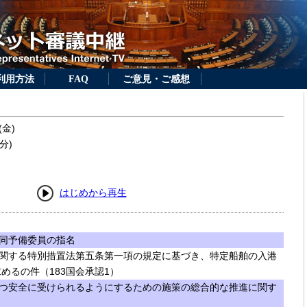
利用方法
FAQ
ご意見・ご感想
(金)
分)
はじめから再生
同予備委員の指名
関する特別措置法第五条第一項の規定に基づき、特定船舶の入港
めるの件（183国会承認1）
つ安全に受けられるようにするための施策の総合的な推進に関す