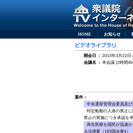
HOME
お知らせ
開会日
：
2013年3月22日 
会議名
：
本会議 (2時間40
案件：
中央選挙管理会委員及び
特定船舶の入港の禁止に
禁止の実施につき承認を求
再生医療を国民が迅速か
る法律案（183国会衆4）