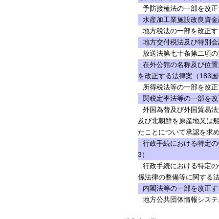
予防接種法の一部を改正す
水産加工業施設改良資金
地方税法の一部を改正する
地方交付税法及び特別会
放送法第七十条第二項の
在外公館の名称及び位置
を改正する法律案（183国
所得税法等の一部を改正
関税定率法等の一部を改
外国為替及び外国貿易法
及び北朝鮮を原産地又は
たことについて承認を求め
行政手続における特定の
3）
行政手続における特定の
係法律の整備等に関する法
内閣法等の一部を改正する
地方公共団体情報システ