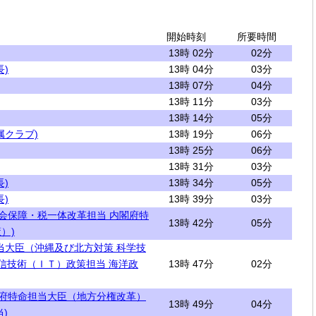
開始時刻
所要時間
13時 02分
02分
)
13時 04分
03分
13時 07分
04分
13時 11分
03分
13時 14分
05分
属クラブ)
13時 19分
06分
13時 25分
06分
13時 31分
03分
)
13時 34分
05分
)
13時 39分
03分
社会保障・税一体改革担当 内閣府特
13時 42分
05分
）)
当大臣（沖縄及び北方対策 科学技
通信技術（ＩＴ）政策担当 海洋政
13時 47分
02分
閣府特命担当大臣（地方分権改革）
13時 49分
04分
)